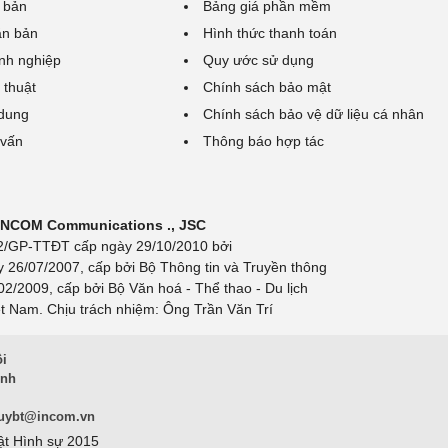
 bản
Bảng giá phần mềm
ăn bản
Hình thức thanh toán
nh nghiệp
Quy ước sử dụng
 thuật
Chính sách bảo mật
 dung
Chính sách bảo vệ dữ liệu cá nhân
 vấn
Thông báo hợp tác
 INCOM Communications ., JSC
 692/GP-TTĐT cấp ngày 29/10/2010 bởi
y 26/07/2007, cấp bởi Bộ Thông tin và Truyền thông
/2009, cấp bởi Bộ Văn hoá - Thể thao - Du lịch
t Nam. Chịu trách nhiệm: Ông Trần Văn Trí
ội
inh
uybt@incom.vn
ật Hình sự 2015