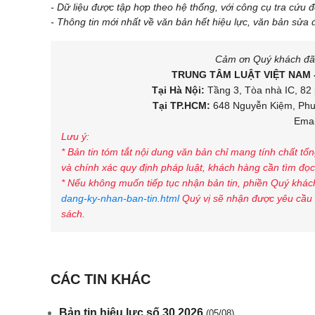
- Dữ liệu được tập hợp theo hệ thống, với công cụ tra cứu 
- Thông tin mới nhất về văn bản hết hiệu lực, văn bản sửa 
Cảm ơn Quý khách đã d
TRUNG TÂM LUẬT VIỆT NAM 
Tại Hà Nội:
Tầng 3, Tòa nhà IC, 82 
Tại TP.HCM:
648 Nguyễn Kiệm, Phườ
Emai
Lưu ý:
* Bản tin tóm tắt nội dung văn bản chỉ mang tính chất tổ
và chính xác quy định pháp luật, khách hàng cần tìm đọc 
* Nếu không muốn tiếp tục nhận bản tin, phiền Quý khách
dang-ky-nhan-ban-tin.html
Quý vị sẽ nhận được yêu cầu 
sách.
CÁC TIN KHÁC
Bản tin hiệu lực số 30.2026
(05/08)