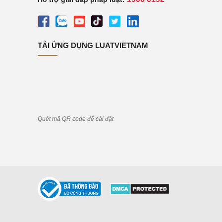
TẢI ỨNG DỤNG LUATVIETNAM
Quét mã QR code để cài đặt