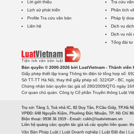
Lời giới thiệu
Tra cứu văn
Lịch sử phát triển
Phân tích v
Profile Tra cứu văn bản
Pháp lý doa
Liên hệ
Dịch vụ dịch
Dịch vụ nội
Tổng đài tư
Bản quyền © 2000-2026 bởi LuatVietnam - Thành viên
Giấy phép thiết lập trang Thông tin điện tử tổng hợp số:
Sở TT-TT Hà Nội, thay thế giấy phép số: 322/GP - BC, ngà
Chứng nhận bản quyền tác giả số 280/2009/QTG ngày 16/02
Cơ quan chủ quản: Công ty Cổ phần Truyền thông Luật Việ
Trụ sở: Tầng 3, Toà nhà IC, 82 Duy Tân, P.Cầu Giấy, TP.Hà N
VPĐD: 648 Nguyễn Kiệm, Phường Đức Nhuận, TP. Hồ Chí M
Điện thoại: 0938 36 1919 - Email:
cskh@luatvietnam.vn
Liên hệ quảng cáo; quyền tác giả và các quyền liên quan:
th
Văn Bản Pháp Luật
|
Luật Doanh nghiệp
|
Luật Đất đai
|
Lu