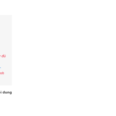
y đủ
-
anh
ội dung