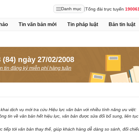
|
Danh mục
Tổng đài trực tuyến
19006
hảo
Tin văn bản mới
Tin pháp luật
Bản tin luật
 (84) ngày 27/02/2008
 tin đăng ký miễn phí hàng tuần
khai dịch vụ mới tra cứu Hiệu lực văn bản với nhiều tính năng ưu việt:
ông tin về văn bản hết hiệu lực, văn bản được sửa đổi bổ sung, liên tụ
ực tiếp tới văn bản thay thế, giúp khách hàng dễ dàng so sánh, đối chiế