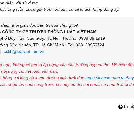
đơn giản, dễ sử dụng.
đổi hàng tuần được gửi trực tiếp qua email khách hàng đăng ký.
ành thời gian đọc bản tin của chúng tôi!
- CÔNG TY CP TRUYỀN THÔNG LUẬT VIỆT NAM
phố Duy Tân, Cầu Giấy, Hà Nội - Hotline: 0938 36 1919
ng Đức Nhuận, TP. Hồ Chí Minh - Tel: 028. 39950724
l:
cskh@luatvietnam.vn
ng hợp, không có giá trị áp dụng vào các trường hợp cụ thể. Để hiểu đầ
nội dung chi tiết toàn văn bản.
 hàng vui lòng click vào đường link dưới đây
https://luatvietnam.vn/huy
xác nhận lần cuối cùng trước khi hủy bỏ địa chỉ email của mình khỏi d
In n