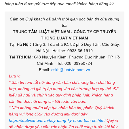
hàng tuần được gửi trực tiếp qua email khách hàng đăng ký.
Cảm ơn Quý khách đã dành thời gian đọc bản tin của chúng
tôi!
TRUNG TÂM LUẬT VIỆT NAM - CÔNG TY CP TRUYỀN
THÔNG LUẬT VIỆT NAM
Tại Hà Nội:
Tầng 3, Tòa nhà IC, 82 phố Duy Tân, Cầu Giấy,
Hà Nội - Hotline: 0938 36 1919
Tại TP.HCM:
648 Nguyễn Kiệm, Phường Đức Nhuận, TP. Hồ
Chí Minh - Tel: 028. 39950724
Email:
cskh@luatvietnam.vn
Lưu ý:
* Bản tin tóm tắt nội dung văn bản chỉ mang tính chất tổng
hợp, không có giá trị áp dụng vào các trường hợp cụ thể. Để
hiểu đầy đủ và chính xác quy định pháp luật, khách hàng
cần tìm đọc nội dung chi tiết toàn văn bản.
* Nếu không muốn tiếp tục nhận bản tin, phiền Quý khách
hàng vui lòng click vào đường link dưới đây
https://luatvietnam.vn/huy-dang-ky-nhan-ban-tin.html
Quý vị
sẽ nhận được yêu cầu xác nhận lần cuối cùng trước khi hủy