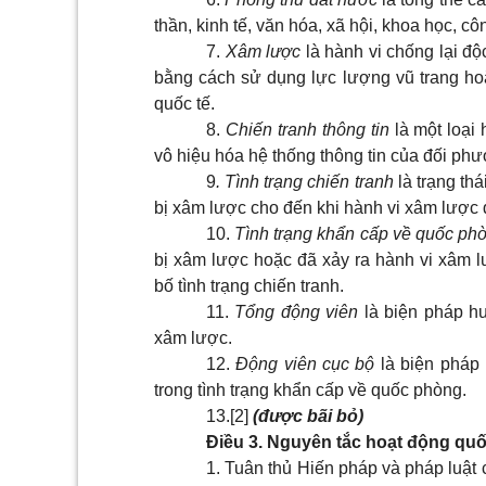
thần, kinh tế, văn hóa, xã hội,
khoa học, cô
7.
Xâm lược
là hành vi chống lại độ
bằng cách sử dụng lực lượng vũ trang hoặ
quốc tế.
8
.
Chiến tranh thông tin
là một loại
vô hiệu hóa hệ thống thông tin của đối phư
9
.
Tình trạng chiến tranh
là trạng th
bị xâm lược cho đến khi hành vi xâm lược 
10.
Tình trạng khẩn cấp về quốc ph
bị xâm lược
hoặc
đã xảy ra hành
vi
xâm l
bố tình trạng chiến tranh.
11.
Tổng động viên
là biện pháp h
xâm lược.
12.
Động viên cục bộ
là biện pháp
trong tình trạng khẩn cấp về quốc phòng.
13
.
[2]
(được bãi bỏ)
Điều 3. Nguyên tắc hoạt động qu
1. Tuân thủ Hiến pháp và pháp luật