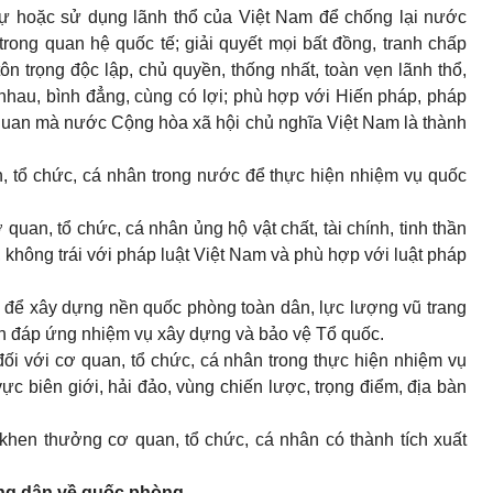
ự hoặc sử dụng lãnh thổ của Việt Nam để chống lại nước
rong quan hệ quốc tế; giải quyết mọi bất đồng, tranh chấp
ôn trọng độc lập, chủ quyền, thống nhất, toàn vẹn lãnh thổ,
nhau, bình đẳng, cùng có lợi;
phù hợp với Hiến pháp, pháp
 quan mà nước Cộng hòa xã hội chủ nghĩa Việt Nam là thành
, tổ chức, cá nhân trong nước để thực hiện nhiệm vụ quốc
 quan, tổ chức, cá nhân ủng hộ vật chất, tài chính, tinh thần
 không trái với pháp luật Việt Nam và phù hợp với luật pháp
ệ để xây dựng nền quốc phòng toàn dân, lực lượng vũ trang
h đáp ứng nhiệm vụ xây dựng và bảo vệ Tổ quốc.
ối với cơ quan, tổ chức, cá nhân trong thực hiện nhiệm vụ
ực biên giới, hải đảo, vùng chiến lược, trọng điểm, địa bàn
khen thưởng cơ quan, tổ chức, cá nhân có thành tích xuất
ông dân về quốc phòng