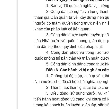
1. Bảo vệ Tổ quốc là nghĩa vụ thiên
2. Công dân có nghĩa vụ trung thành
tham gia Dân quân tự vệ, xây dựng nền q
người có thẩm quyền trong thực hiện nhi
khác của pháp luật có liên quan.
3. Công
dân được tuyên truyền, phổ 
của Nhà nước về quốc phòng; giáo dục quố
thủ dân sự theo quy định của pháp luật.
4. Công dân phục vụ trong lực lư
quốc phòng thì bản thân và thân nhân được
5. Công dân bình đẳng trong thực h
Điều 6. Các hành vi bị nghiêm cấ
1. Chống lại độc lập, chủ quyền, t
Nhà nước, chế độ xã hội chủ nghĩa, sự ng
2. Thành lập, tham gia, tài trợ tổ chứ
3. Điều động, sử dụng người, vũ khí, 
tiến hành hoạt động vũ trang khi chưa có
trong kế hoạch huấn luyện, diễn tập, sẵn 