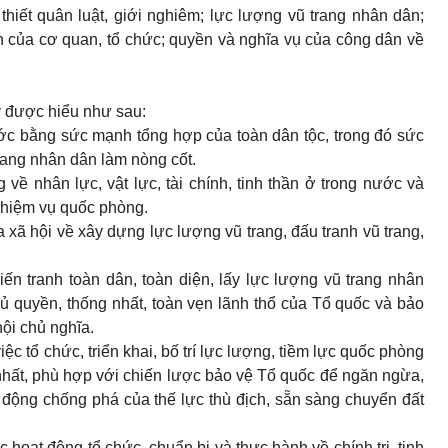
 thiết quân luật, giới nghiêm; lực lượng vũ trang nhân dân;
 của cơ quan, tổ chức; quyền và nghĩa vụ của công dân về
y được hiểu như sau:
ớc bằng sức mạnh tổng hợp của toàn dân tộc, trong đó sức
rang nhân dân làm nòng cốt.
g về nhân lực,
vật lực, tài chính, tinh thần
ở trong nước và
nhiệm vụ quốc phòng.
a xã hội về xây dựng lực lượng vũ trang, đấu tranh vũ trang,
iến tranh toàn dân, toàn diện, lấy lực lượng vũ trang nhân
ủ quyền, thống nhất, toàn vẹn lãnh thổ của Tổ quốc và
bảo
ội chủ nghĩa
.
việc tổ chức, triển khai, bố trí lực lượng, tiềm lực quốc phòng
 nhất, phù hợp với chiến lược bảo vệ Tổ quốc
để
ngăn ngừa,
 động chống phá của thế lực thù địch, sẵn sàng chuyển đất
ác hoạt động tổ chức, chuẩn bị và thực hành về chính trị, tinh