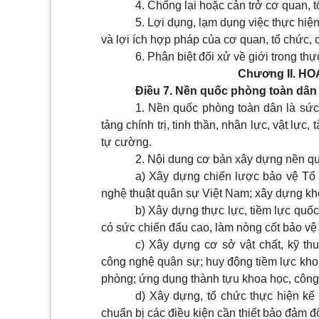
4. Chống lại hoặc cản trở cơ quan, 
5. Lợi dụng, lạm dụng việc thực hi
và lợi ích hợp pháp của cơ quan, tổ chức, 
6.
Phân biệt đối xử về giới trong th
Chương II.
HO
Điều 7. Nền quốc phòng toàn dân
1. Nền quốc phòng toàn dân là sứ
tảng chính trị, tinh thần, nhân lực, vật lực,
tự cường.
2. Nội dung cơ bản xây dựng nền q
a) Xây dựng chiến lược bảo vệ Tổ 
nghệ thuật quân sự Việt Nam; xây dựng khố
b)
Xây dựng thực lực, tiềm lực quố
có sức chiến đấu cao, làm nòng cốt bảo vệ
c) Xây dựng cơ sở vật chất, kỹ thu
công nghệ quân sự; huy động tiềm lực kh
phòng; ứng dụng thành tựu khoa học, côn
d)
Xây dựng, tổ chức thực hiện kế
chuẩn bị các điều kiện cần thiết bảo đảm 