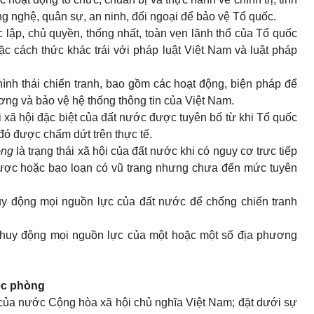
ng nghệ,
quân sự, an ninh, đối ngoại để bảo vệ Tổ quốc.
c lập, chủ quyền, thống nhất, toàn vẹn lãnh thổ của Tổ quốc
c cách thức khác trái với pháp luật Việt Nam và luật pháp
 hình thái chiến tranh, bao gồm các hoạt động, biện pháp để
ơng và bảo vệ hệ thống thông tin của Việt Nam.
ái xã hội đặc biệt của đất nước được tuyên bố từ khi Tổ quốc
đó được chấm dứt trên thực tế.
òng
là trạng thái xã hội của đất nước khi có nguy cơ trực tiếp
ược hoặc bạo loạn có vũ trang nhưng chưa đến mức tuyên
uy động mọi nguồn lực của đất nước để chống chiến tranh
 huy động mọi nguồn lực của một hoặc một số địa phương
ốc phòng
 của nước Cộng hòa xã hội chủ nghĩa Việt Nam; đặt dưới sự