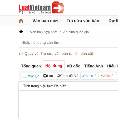
Văn bản mới
Tra cứu văn bản
Dự t
Văn bản hợp nhất
An ninh quốc gia
👉
Quay về: Tra cứu văn bản (phiên bản cũ)
Nội dung
Tổng quan
VB gốc
Tiếng Anh
Hiệu 
Lưu
Theo dõi VB
Ghi chú
Báo lỗi
Mục lục
Tình trạng hiệu lực:
Đã biết