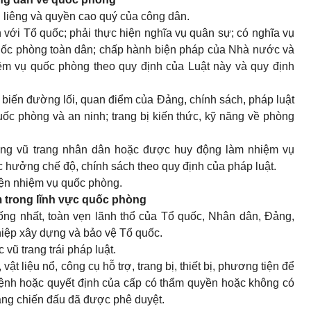
g liêng và quyền cao quý của công dân.
 với Tổ quốc; phải thực hiện nghĩa vụ quân sự; có nghĩa vụ
uốc phòng toàn dân; chấp hành biện pháp của Nhà nước và
ệm vụ quốc phòng theo quy định của Luật này và quy định
biến đường lối, quan điểm của Đảng, chính sách, pháp luật
c phòng và an ninh; trang bị kiến thức, kỹ năng về phòng
ợng vũ trang nhân dân hoặc được huy động làm nhiệm vụ
 hưởng chế độ, chính sách theo quy định của pháp luật.
iện nhiệm vụ quốc phòng.
m trong lĩnh vực quốc phòng
hống nhất, toàn vẹn lãnh thổ của Tổ quốc, Nhân dân, Đảng,
hiệp xây dựng và bảo vệ Tổ quốc.
c vũ trang trái pháp luật.
vật liệu nổ, công cụ hỗ trợ, trang bị, thiết bị, phương tiện để
 lệnh hoặc quyết định của cấp có thẩm quyền hoặc không có
sàng chiến đấu đã được phê duyệt.