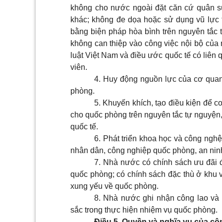
không cho nước ngoài đặt căn cứ quân s
khác
; không đe dọa hoặc sử dụng vũ lực t
bằng biện pháp hòa bình trên nguyên tắc t
không can thiệp vào công việc nội bộ của 
luật Việt Nam và điều ước quốc tế có liên
viên.
4. Huy động nguồn lực của cơ quan
phòng.
5. Khuyến khích, tạo điều kiện để cơ
cho quốc phòng trên nguyên tắc tự nguyện,
quốc tế.
6. Phát triển khoa học và công ngh
nhân dân, công nghiệp quốc phòng, an nin
7. Nhà nước có chính sách ưu đãi đ
quốc phòng; có chính sách đặc thù ở khu v
xung yếu về quốc phòng.
8
. Nhà nước ghi nhận công lao và 
sắc trong thực hiện nhiệm vụ quốc phòng.
Điều 5. Quyền và nghĩa vụ của c