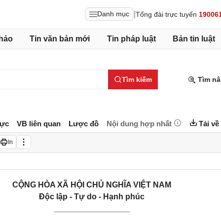
|
Danh mục
Tổng đài trực tuyến
19006
hảo
Tin văn bản mới
Tin pháp luật
Bản tin luật
Tìm kiếm
Tìm nâ
lực
VB liên quan
Lược đồ
Nội dung hợp nhất
Tải về
In
CỘNG HÒA XÃ HỘI CHỦ NGHĨA VIỆT NAM
Độc lập - Tự do - Hạnh phúc
_________________