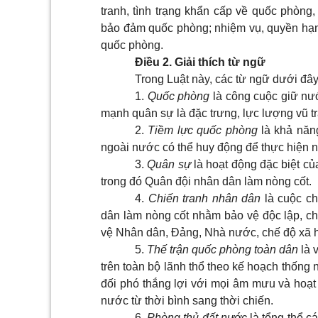
tranh, tình trạng khẩn cấp về quốc phòng,
bảo đảm quốc phòng; nhiệm vụ, quyền hạn
quốc phòng.
Điều 2. Giải thích từ ngữ
Trong Luật này, các từ ngữ dưới đâ
1.
Quốc phòng
là công cuộc giữ nư
mạnh quân sự là đặc trưng, lực lượng vũ t
2.
Tiềm lực quốc phòng
là khả năn
ngoài nước có thể huy động để thực hiện 
3.
Quân sự
là hoạt động đặc biệt củ
trong đó Quân đội nhân dân làm nòng cốt.
4.
Chiến tranh nhân dân
là cuộc ch
dân làm nòng cốt nhằm bảo vệ độc lập, ch
vệ Nhân dân, Đảng, Nhà nước, chế độ xã h
5.
Thế trận quốc phòng toàn dân
là 
trên toàn bộ lãnh thổ theo kế hoạch thống
đối phó thắng lợi với mọi âm mưu và hoạt
nước từ thời bình sang thời chiến.
6.
Phòng thủ đất nước
là tổng thể c