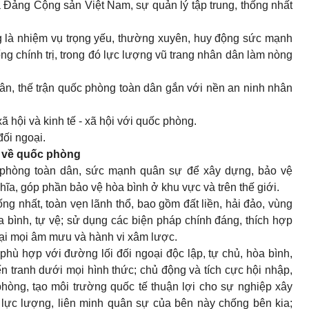
ủa Đảng Cộng sản Việt Nam, sự quản lý tập trung, thống nhất
là nhiệm vụ trọng yếu, thường xuyên,
huy động sức mạnh
ng chính trị, trong đó lực lượng vũ trang nhân dân làm nòng
n, thế trận quốc phòng toàn dân gắn với nền an ninh nhân
ã hội và kinh tế - xã hội với quốc phòng.
đối ngoại.
c về quốc phòng
 phòng toàn dân,
sức mạnh quân sự
để xây dựng, bảo vệ
hĩa,
góp phần bảo vệ hòa bình ở khu vực và trên thế giới.
ống nhất, toàn vẹn lãnh thổ, bao gồm đất liền, hải đảo, vùng
a bình, tự vệ;
sử dụng các biện pháp chính đáng, thích hợp
ại mọi âm mưu và hành vi xâm
lược.
phù hợp với đường lối đối ngoại độc lập, tự chủ, hòa bình,
ến tranh dưới mọi hình thức; chủ động và tích cực hội nhập,
phòng, tạo môi trường quốc tế thuận lợi cho sự nghiệp xây
lực lượng, liên minh quân sự của bên này chống bên kia;