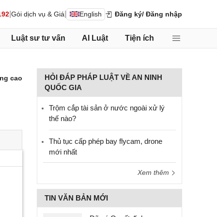
|
|
192
Gói dịch vụ & Giá
English
Đăng ký
/ Đăng nhập
Luật sư tư vấn
AI Luật
Tiện ích
HỎI ĐÁP PHÁP LUẬT VỀ AN NINH
ng cao
QUỐC GIA
Trộm cắp tài sản ở nước ngoài xử lý
thế nào?
Thủ tục cấp phép bay flycam, drone
mới nhất
Xem thêm
TIN VĂN BẢN MỚI