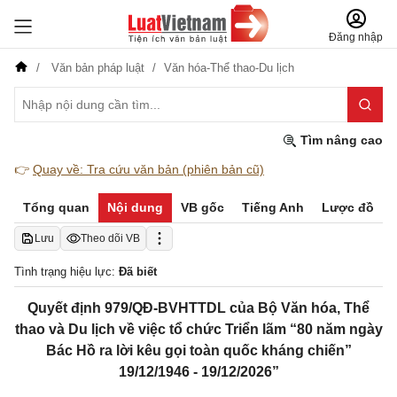
Đăng nhập
Văn bản pháp luật
Văn hóa-Thể thao-Du lịch
Tìm nâng cao
👉
Quay về: Tra cứu văn bản (phiên bản cũ)
Tổng quan
Nội dung
VB gốc
Tiếng Anh
Lược đồ
Lưu
Theo dõi VB
Tình trạng hiệu lực:
Đã biết
Quyết định 979/QĐ-BVHTTDL của Bộ Văn hóa, Thể
thao và Du lịch về việc tổ chức Triển lãm “80 năm ngày
Bác Hồ ra lời kêu gọi toàn quốc kháng chiến”
19/12/1946 - 19/12/2026”