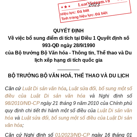
2023
Hiệu lực: Đã biết
Tình trạng hiệu lực: Đã biết
QUYẾT ĐỊNH
Về việc bổ sung điểm di tích tại Điều 1 Quyết định số
993-QĐ ngày 28/9/1990
của Bộ trưởng Bộ Văn hóa - Thông tin, Thể thao và Du
lịch xếp hạng di tích quốc gia
________
BỘ TRƯỞNG BỘ VĂN HOÁ, THỂ THAO VÀ DU LỊCH
Căn cứ
Luật Di sản văn hóa
,
Luật sửa đổi, bổ sung một số
điều của Luật Di sản văn hóa
và Nghị định số
98/2010/NĐ-CP
ngày 21 tháng 9 năm 2010 của Chính phủ
quy định chi tiết thi hành một số điều của
Luật Di sản văn
hóa
và
Luật sửa đổi, bổ sung một số điều của Luật Di sản
văn hóa
;
Căn cứ Nghị định số
01/2023/NĐ-CP
ngày 16 tháng 01