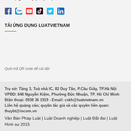
TẢI ỨNG DỤNG LUATVIETNAM
Quét mã QR code để cài đặt
Trụ sở: Tầng 3, Toà nhà IC, 82 Duy Tân, P.Cầu Giấy, TP.Hà Nội
VPĐD: 648 Nguyễn Kiệm, Phường Đức Nhuận, TP. Hồ Chí Minh
Điện thoại: 0938 36 1919 - Email:
cskh@luatvietnam.vn
Liên hệ quảng cáo; quyền tác giả và các quyền liên quan:
thuybt@incom.vn
Văn Bản Pháp Luật
|
Luật Doanh nghiệp
|
Luật Đất đai
|
Luật
Hình sự 2015