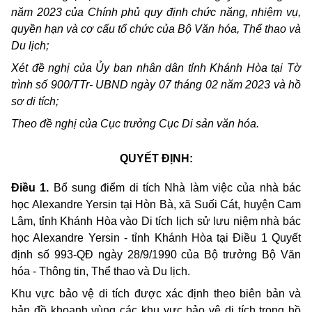
năm 2023 của Chính phủ quy định chức năng, nhiệm vụ,
quyền hạn và cơ cấu tổ chức của Bộ Văn hóa, Th
ể
thao và
Du lịch;
Xét đề nghị của
Ủ
y ban nhân dân tỉnh Khánh Hòa tại Tờ
trình số 900/TTr- UBND ngày 07 tháng 02 năm 2023 và hồ
sơ di tích;
Theo đề nghị của Cục trưởng Cục Di sản văn hóa.
QUYẾT ĐỊNH:
Điều 1.
Bổ sung điểm di tích Nhà làm việc của nhà bác
học Alexandre Yersin tại Hòn Bà, xã Suối Cát, huyện Cam
Lâm, tỉnh Khánh Hòa vào Di tích lịch sử lưu niệm nhà bác
học Alexandre Yersin - tỉnh Khánh Hòa
tại Điều 1 Quyết
định số 993-QĐ ngày 28/9/1990 của Bộ trưởng Bộ Văn
hóa - Thông tin, Thể thao và Du lịch.
Khu vực bảo vệ di tích được xác định theo biên bản và
bản đồ khoanh vùng các khu vực bảo vệ di tích trong hồ