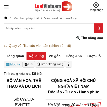
Đăng nhập
Văn bản pháp luật
Văn hóa-Thể thao-Du lịch
Tìm nâng cao
👉
Quay về: Tra cứu văn bản (phiên bản cũ)
Tổng quan
Nội dung
VB gốc
Tiếng Anh
Lược đồ
Lưu
Tìm từ trong trang
Mục lục
Tình trạng hiệu lực:
Đã biết
BỘ VĂN HOÁ, THỂ
CỘNG HOÀ XÃ HỘI CHỦ
THAO VÀ DU LỊCH
NGHĨA VIỆT NAM
__________
Độc lập - Tự do - Hạnh phúc
__________________________
Số: 699/QĐ-
BVHTTDL
Hà Nội, ngày 20 tháng 03 năm