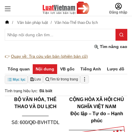
Đăng nhập
Văn bản pháp luật
Văn hóa-Thể thao-Du lịch
Tìm nâng cao
👉
Quay về: Tra cứu văn bản (phiên bản cũ)
Tổng quan
Nội dung
VB gốc
Tiếng Anh
Lược đồ
Lưu
Tìm từ trong trang
Mục lục
Tình trạng hiệu lực:
Đã biết
BỘ VĂN HÓA, THỂ
CỘNG HÒA XÃ HỘI CHỦ
THAO VÀ DU LỊCH
NGHĨA VIỆT NAM
__________
Độc lập – Tự do – Hạnh
phúc
Số: 600/QĐ-BVHTTDL
_____________________