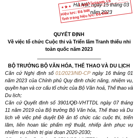
Hà Nội, ngày 15 tháng 03
Hiệu lực: Đã biết
năm 2023
Tình trạng hiệu lực: Đã biết
QUYẾT ĐỊNH
Về việc tổ chức Cuộc thi và Triển lãm Tranh thiếu nhi
toàn quốc năm 2023
_______________________
BỘ TRƯỞNG BỘ VĂN HÓA, THỂ THAO VÀ DU LỊCH
Căn cứ Nghị định số
01/2023/NĐ-CP
ngày 16 tháng 01
năm 2023 của Chính phủ Quy định chức năng, nhiệm vụ,
quyền hạn và cơ cấu tổ chức của Bộ Văn hoá, Thể thao và
Du lịch;
Căn cứ Quyết định số 3901/QĐ-VHTTDL ngày 07 tháng
11 năm 2019 của Bộ trưởng Bộ Văn hóa, Thể thao và Du
lịch về việc phê duyệt Đề án tổ chức các cuộc thi, triển
lãm, liên hoan tác phẩm mỹ thuật, nhiếp ảnh phục vụ
nhiệm vụ chính trị giai đoạn 2020-2030;