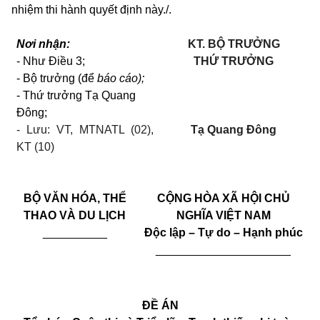
nhiệm thi hành quyết định này./.
Nơi nhận:
KT. BỘ TRƯỞNG
- Như Điều 3;
THỨ TRƯỞNG
- Bộ trưởng (để
báo cáo);
- Thứ trưởng Tạ Quang
Đông;
- Lưu: VT, MTNATL (02),
Tạ Quang Đông
KT (10)
BỘ VĂN HÓA, THỂ
CỘNG HÒA XÃ HỘI CHỦ
THAO VÀ DU LỊCH
NGHĨA VIỆT NAM
__________
Độc lập – Tự do – Hạnh phúc
_____________________
ĐỀ ÁN