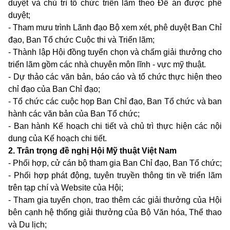
duyệt và chủ trì tổ chức triển lãm theo Đề án được phê
duyệt;
- Tham mưu trình Lãnh đạo Bộ xem xét, phê duyệt Ban Chỉ
đạo, Ban Tổ chức Cuộc thi và Triển lãm;
- Thành lập Hội đồng tuyển chọn và chấm giải thưởng cho
triển lãm gồm các nhà chuyên môn lĩnh - vực mỹ thuật.
- Dự thảo các văn bản, báo cáo và tổ chức thực hiện theo
chỉ đạo của Ban Chỉ đạo;
- Tổ chức các cuộc họp Ban Chỉ đạo, Ban Tổ chức và ban
hành các văn bản của Ban Tổ chức;
- Ban hành Kế hoạch chi tiết và chủ trì thực hiện các nội
dung của Kế hoạch chi tiết.
2. Trân trọng đề nghị Hội Mỹ thuật Việt Nam
- Phối hợp, cử cán bộ tham gia Ban Chỉ đạo, Ban Tổ chức;
- Phối hợp phát động, tuyên truyền thông tin về triển lãm
trên tạp chí và
Website
của Hội;
- Tham gia tuyển chọn, trao thêm các giải thưởng của Hội
bên cạnh hệ thống giải thưởng của Bộ Văn hóa, Thể thao
và Du lịch;