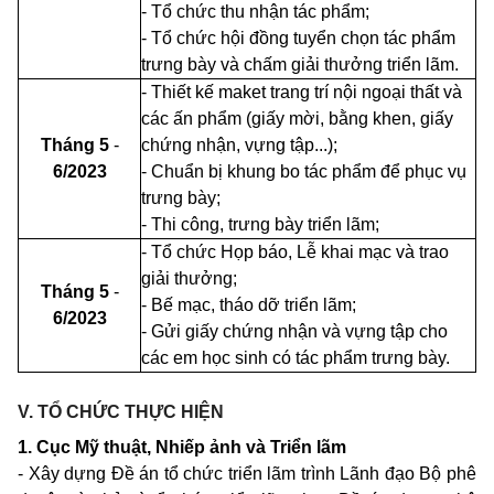
- Tổ chức thu nhận tác phẩm;
- Tổ chức hội đồng tuyển chọn tác phẩm
trưng bày và chấm giải thưởng triển lãm.
- Thiết kế maket trang trí nội ngoại thất và
các ấn phẩm (giấy mời, bằng khen, giấy
Tháng 5
-
chứng nhận, vựng tập...);
6/2023
- Chuẩn bị khung bo tác phẩm để phục vụ
trưng bày;
- Thi công, trưng bày triển lãm;
- Tổ chức Họp báo, Lễ khai mạc và trao
giải thưởng;
Tháng 5
-
- Bế mạc, tháo dỡ triển lãm;
6/2023
- Gửi giấy chứng nhận và vựng tập cho
các em học sinh có tác phẩm trưng bày.
V.
TỔ CHỨC THỰC HIỆN
1. Cục Mỹ thuật, Nhiếp ảnh và Triển lãm
- Xây dựng Đề án tổ chức triển lãm trình Lãnh đạo Bộ phê