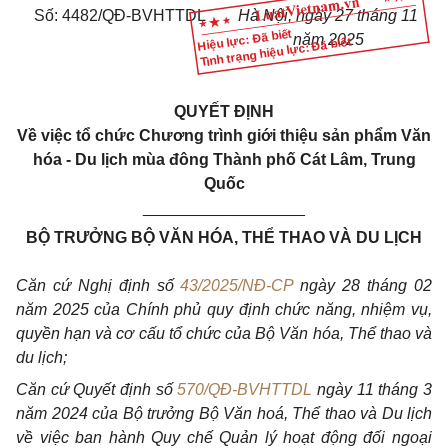
Số: 4482/QĐ-BVHTTDL
Hà Nội, ngày 27 tháng 11
Hiệu lực: Đã biết
năm 2025
Tình trạng hiệu lực: Đã biết
QUYẾT ĐỊNH
Về việc tổ chức Chương trình giới thiệu sản phẩm Văn
hóa - Du lịch mùa đông Thành phố Cát Lâm, Trung
Quốc
__________________
BỘ TRƯỞNG BỘ VĂN HÓA, THỂ THAO VÀ DU LỊCH
Căn cứ Nghị định số
43/2025/NĐ-CP
ngày 28 tháng 02
năm 2025 của Chính phủ quy định chức năng, nhiệm vụ,
quyền hạn và cơ cấu tổ chức của Bộ Văn hóa, Thể thao và
du lịch;
Căn cứ Quyết định số
570/QĐ-BVHTTDL
ngày 11 tháng 3
năm 2024 của Bộ trưởng Bộ Văn hoá, Thể thao và Du lịch
về việc ban hành Quy chế Quản lý hoạt động đối ngoại