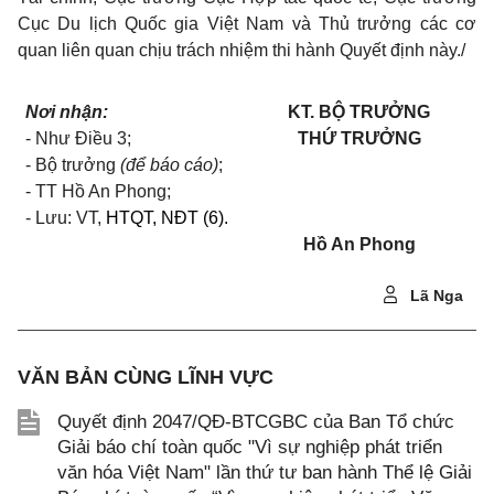
Cục Du lịch Quốc gia Việt Nam và Thủ trưởng các cơ
quan liên quan chịu trách nhiệm thi hành Quyết định này./
Nơi nhận:
KT. BỘ TRƯỞNG
- Như Điều 3;
THỨ TRƯỞNG
- Bộ trưởng
(để báo cáo)
;
- TT Hồ An Phong;
- Lưu: VT,
HTQT, NĐT (6)
.
Hồ An Phong
Lã Nga
VĂN BẢN CÙNG LĨNH VỰC
Quyết định 2047/QĐ-BTCGBC của Ban Tổ chức
Giải báo chí toàn quốc "Vì sự nghiệp phát triển
văn hóa Việt Nam" lần thứ tư ban hành Thể lệ Giải