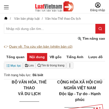
Đăng nhập
Văn bản pháp luật
Văn hóa-Thể thao-Du lịch
Tìm nâng cao
👉
Quay về: Tra cứu văn bản (phiên bản cũ)
Tổng quan
Nội dung
VB gốc
Tiếng Anh
Lược đồ
Lưu
Tìm từ trong trang
Mục lục
Tình trạng hiệu lực:
Đã biết
BỘ VĂN HÓA, THỂ
CỘNG HÒA XÃ HỘI CHỦ
THAO
NGHĨA VIỆT NAM
VÀ DU LỊCH
Độc lập - Tự do - Hạnh
_________
phúc
______________