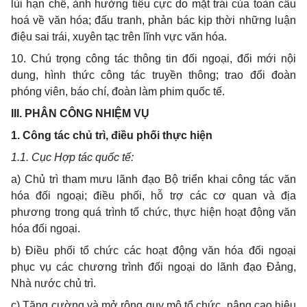
lùi hạn chế, ảnh hưởng tiêu cực do mặt trái của toàn cầu
hoá về văn hóa; đấu tranh, phản bác kịp thời những luận
điệu sai trái, xuyên tạc trên lĩnh vực văn hóa.
10. Chú trọng công tác thông tin đối ngoại, đổi mới nội
dung, hình thức công tác truyền thông; trao đổi đoàn
phóng viên, báo chí, đoàn làm phim quốc tế.
III. PHÂN CÔNG NHIỆM VỤ
1. Công tác chủ trì, điều phối thực hiện
1.1. Cục Hợp tác quốc tế:
a) Chủ trì tham mưu lãnh đạo Bộ triển khai công tác văn
hóa đối ngoại; điều phối, hỗ trợ các cơ quan và địa
phương trong quá trình tổ chức, thực hiện hoạt động văn
hóa đối ngoại.
b) Điều phối tổ chức các hoạt động văn hóa đối ngoại
phục vụ các chương trình đối ngoại do lãnh đạo Đảng,
Nhà nước chủ trì.
c) Tăng cường và mở rộng quy mô tổ chức, nâng cao hiệu