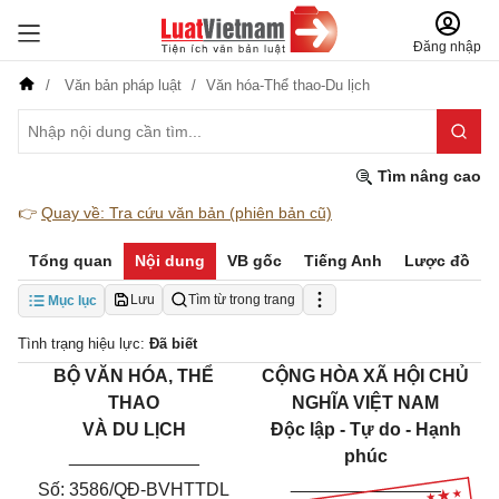
Đăng nhập
Văn bản pháp luật
Văn hóa-Thể thao-Du lịch
Tìm nâng cao
👉
Quay về: Tra cứu văn bản (phiên bản cũ)
Tổng quan
Nội dung
VB gốc
Tiếng Anh
Lược đồ
Lưu
Tìm từ trong trang
Mục lục
Tình trạng hiệu lực:
Đã biết
BỘ VĂN HÓA, THỂ
CỘNG HÒA XÃ HỘI CHỦ
THAO
NGHĨA VIỆT NAM
VÀ DU LỊCH
Độc lập - Tự do - Hạnh
_____________
phúc
_______________
Số: 3586/QĐ-BVHTTDL