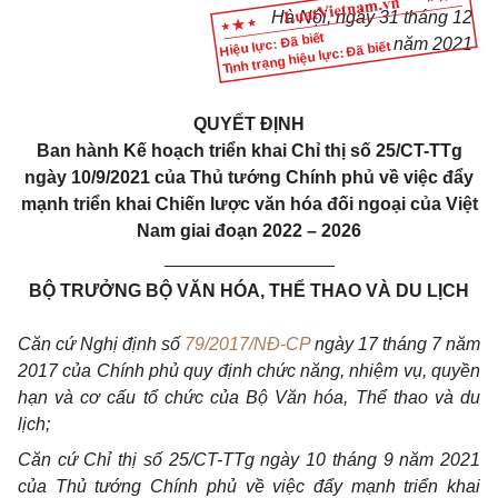
Hà Nội, ngày 31 tháng 12
Hiệu lực: Đã biết
năm 2021
Tình trạng hiệu lực: Đã biết
QUYẾT ĐỊNH
Ban hành
Kế hoạch triển khai Chỉ thị số 25/CT-TTg
ngày 10/9/2021 của Thủ tướng Chính phủ về việc đẩy
mạnh triển khai Chiến lược văn hóa đối ngoại của Việt
Nam giai đoạn 2022 – 2026
_________________
BỘ TRƯỞNG BỘ VĂN HÓA, THỂ THAO VÀ DU LỊCH
Căn cứ Nghị định số
79/2017/NĐ-CP
ngày 17 tháng 7 năm
2017 của Chính phủ quy định chức năng, nhiệm vụ, quyền
hạn và cơ cấu tổ chức của Bộ Văn hóa, Thể thao và du
lịch;
Căn cứ Chỉ thị số 25/CT-TTg ngày 10 tháng 9 năm 2021
của Thủ tướng Chính phủ về việc đẩy mạnh triển khai