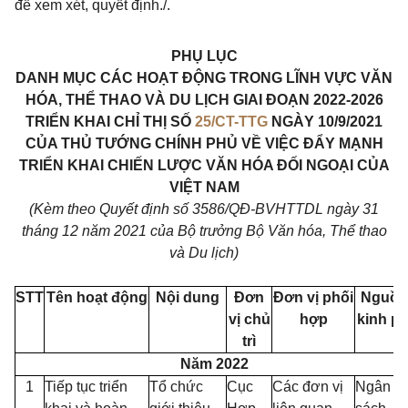
để xem xét, quyết định./.
PHỤ LỤC
DANH MỤC CÁC HOẠT ĐỘNG TRONG LĨNH VỰC VĂN
HÓA, THỂ THAO VÀ DU LỊCH GIAI ĐOẠN 2022-2026
TRIỂN KHAI CHỈ THỊ SỐ
25/CT-TTG
NGÀY 10/9/2021
CỦA THỦ TƯỚNG CHÍNH PHỦ VỀ VIỆC ĐẨY MẠNH
TRIỂN KHAI CHIẾN LƯỢC VĂN HÓA ĐỐI NGOẠI CỦA
VIỆT NAM
(Kèm theo Quyết định số 3586/QĐ-BVHTTDL ngày 31
tháng 12 năm 2021 của Bộ trưởng Bộ Văn hóa, Thể thao
và Du lịch)
STT
Tên hoạt động
Nội dung
Đơn
Đơn vị phối
Nguồn
vị chủ
hợp
kinh ph
trì
Năm 2022
1
Tiếp tục triển
Tổ chức
Cục
Các đơn vị
Ngân