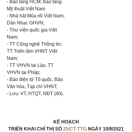
- Bảo tàng HCM; Bảo tàng
Mỹ thuật Việt Nam
- Nhà hát Múa rối Việt Nam,
Dàn Nhạc GHVN;
- Thư viện quốc gia Việt
Nam;
- TT Công nghệ Thông tin;
TT Triển lãm VHNT Việt
Nam;
- TT VHVN tại Lào, TT
VHVN tại Pháp;
- Báo điện tử Tổ quốc, Báo
Văn hóa, Tạp chí VHNT;
- Lưu: VT, HTQT, NĐT (40).
KẾ HOẠCH
TRIỂN KHAI CHỈ THỊ SỐ
25/CT-TTG
NGÀY 10/9/2021