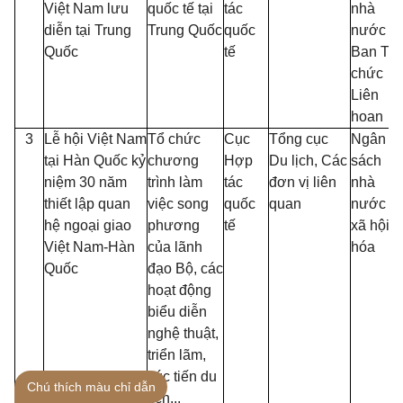
Việt Nam lưu
quốc tế tại
tác
nhà
diễn tại Trung
Trung Quốc
quốc
nước v
Quốc
tế
Ban Tổ
chức
Liên
hoan
3
Lễ hội Việt Nam
Tổ chức
Cục
Tổng cục
Ngân
tại Hàn Quốc kỷ
chương
Hợp
Du lịch, Các
sách
niệm 30 năm
trình làm
tác
đơn vị liên
nhà
thiết lập quan
việc song
quốc
quan
nước v
hệ ngoại giao
phương
tế
xã hội
Việt Nam-Hàn
của lãnh
hóa
Quốc
đạo Bộ, các
hoạt động
biểu diễn
nghệ thuật,
triển lãm,
xúc tiến du
Chú thích màu chỉ dẫn
lịch...