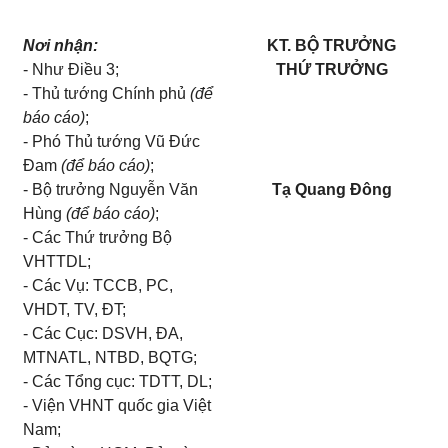
Nơi nhận:
KT. BỘ TRƯỞNG
- Như Điều 3;
THỨ TRƯỞNG
- Thủ tướng Chính phủ
(để
báo cáo)
;
- Phó Thủ tướng Vũ Đức
Đam
(để báo cáo)
;
- Bộ trưởng Nguyễn Văn
Tạ Quang Đông
Hùng
(để báo cáo)
;
- Các Thứ trưởng Bộ
VHTTDL;
- Các Vụ: TCCB, PC,
VHDT, TV, ĐT;
- Các Cục: DSVH, ĐA,
MTNATL, NTBD, BQTG;
- Các Tổng cục: TDTT, DL;
- Viện VHNT quốc gia Việt
Nam;