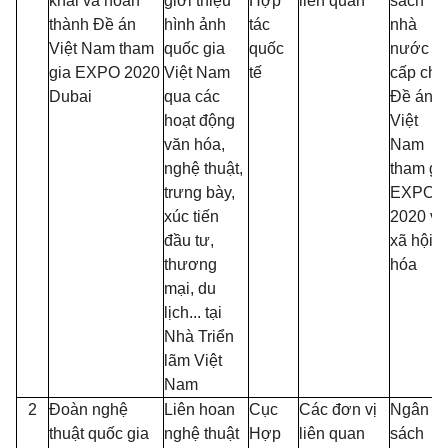
khai và hoàn
giới thiệu
Hợp
liên quan
sách
thành Đề án
hình ảnh
tác
nhà
Việt Nam tham
quốc gia
quốc
nước
gia EXPO 2020
Việt Nam
tế
cấp cho
Dubai
qua các
Đề án
hoạt động
Việt
văn hóa,
Nam
nghệ thuật,
tham gi
trưng bày,
EXPO
xúc tiến
2020 và
đầu tư,
xã hội
thương
hóa
mại, du
lịch... tại
Nhà Triển
lãm Việt
Nam
2
Đoàn nghệ
Liên hoan
Cục
Các đơn vị
Ngân
thuật quốc gia
nghệ thuật
Hợp
liên quan
sách