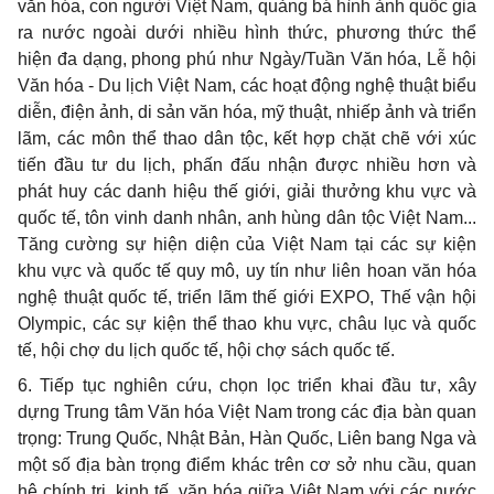
văn hóa, con người Việt Nam, quảng bá hình ảnh quốc gia
ra nước ngoài dưới nhiều hình thức, phương thức thể
hiện đa dạng, phong phú như Ngày/Tuần Văn hóa, Lễ hội
Văn hóa - Du lịch Việt Nam, các hoạt động nghệ thuật biểu
diễn, điện ảnh, di sản văn hóa, mỹ thuật, nhiếp ảnh và triển
lãm, các môn thể thao dân tộc, kết hợp chặt chẽ với xúc
tiến đầu tư du lịch, phấn đấu nhận được nhiều hơn và
phát huy các danh hiệu thế giới, giải thưởng khu vực và
quốc tế, tôn vinh danh nhân, anh hùng dân tộc Việt Nam...
Tăng cường sự hiện diện của Việt Nam tại các sự kiện
khu vực và quốc tế quy mô, uy tín như liên hoan văn hóa
nghệ thuật quốc tế, triển lãm thế giới EXPO, Thế vận hội
Olympic, các sự kiện thể thao khu vực, châu lục và quốc
tế, hội chợ du lịch quốc tế, hội chợ sách quốc tế.
6. Tiếp tục nghiên cứu, chọn lọc triển khai đầu tư, xây
dựng Trung tâm Văn hóa Việt Nam trong các địa bàn quan
trọng: Trung Quốc, Nhật Bản, Hàn Quốc, Liên bang Nga và
một số địa bàn trọng điểm khác trên cơ sở nhu cầu, quan
hệ chính trị, kinh tế, văn hóa giữa Việt Nam với các nước