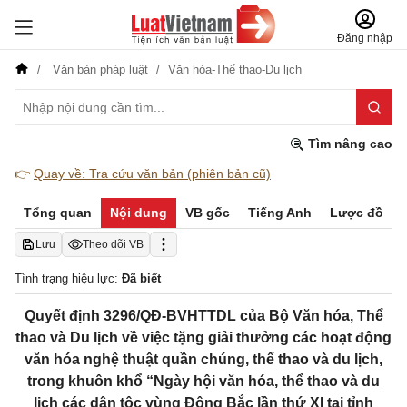
Đăng nhập
Văn bản pháp luật
Văn hóa-Thể thao-Du lịch
Tìm nâng cao
👉
Quay về: Tra cứu văn bản (phiên bản cũ)
Tổng quan
Nội dung
VB gốc
Tiếng Anh
Lược đồ
Lưu
Theo dõi VB
Tình trạng hiệu lực:
Đã biết
Quyết định 3296/QÐ-BVHTTDL của Bộ Văn hóa, Thể
thao và Du lịch về việc tặng giải thưởng các hoạt động
văn hóa nghệ thuật quần chúng, thể thao và du lịch,
trong khuôn khổ “Ngày hội văn hóa, thể thao và du
lịch các dân tộc vùng Đông Bắc lần thứ XI tại tỉnh