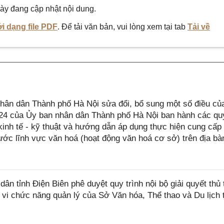
ày đang cập nhật nội dung.
i dạng file PDF
. Để tải văn bản, vui lòng xem tại tab
Tải về
ân dân Thành phố Hà Nội sửa đổi, bổ sung một số điều củ
4 của Ủy ban nhân dân Thành phố Hà Nội ban hành các qu
 kinh tế - kỹ thuật và hướng dẫn áp dụng thực hiện cung cấp
ớc lĩnh vực văn hoá (hoạt động văn hoá cơ sở) trên địa bà
 tỉnh Điện Biên phê duyệt quy trình nội bộ giải quyết thủ 
 vi chức năng quản lý của Sở Văn hóa, Thể thao và Du lịch 