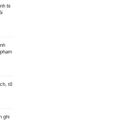
nh bị
ôi
ính
c phạm
ch, tổ
h ghi