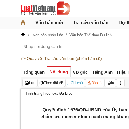
Văn bản mới
Tra cứu văn bản
Dự t
Văn bản pháp luật
Văn hóa-Thể thao-Du lịch
👉
Quay về: Tra cứu văn bản (phiên bản cũ)
Nội dung
Tổng quan
VB gốc
Tiếng Anh
Hiệu 
Lưu
Theo dõi VB
Ghi chú
Báo lỗi
In
Tình trạng hiệu lực:
Đã biết
Quyết định 1536/QĐ-UBND của Ủy ban n
điểm lưu niệm sự kiện cách mạng khán