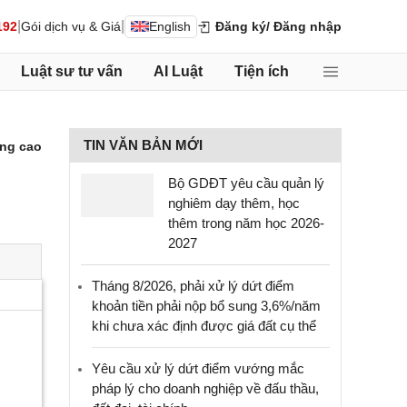
|
|
192
Gói dịch vụ & Giá
English
Đăng ký
/ Đăng nhập
Luật sư tư vấn
AI Luật
Tiện ích
TIN VĂN BẢN MỚI
ng cao
Bộ GDĐT yêu cầu quản lý
nghiêm dạy thêm, học
thêm trong năm học 2026-
2027
Tháng 8/2026, phải xử lý dứt điểm
khoản tiền phải nộp bổ sung 3,6%/năm
khi chưa xác định được giá đất cụ thể
Yêu cầu xử lý dứt điểm vướng mắc
pháp lý cho doanh nghiệp về đấu thầu,