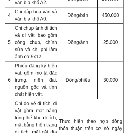
văn bia khổ A2.
Chi dập hoa văn và
4
Đồng/bản
450.000
văn bia khổ A0.
Chi chụp ảnh di tích
và di vật, bao gồm
5
công chụp, chỉnh
Đồng/ảnh
25.000
sửa và chi phí làm
ảnh cỡ 9x12.
Phiếu đăng ký hiện
vật, gồm mô tả đặc
6
trưng, niên đại,
Đồng/phiếu
30.000
nguồn gốc và tính
chất hiện vật.
Chi đo vẽ di tích, di
vật gồm mặt bằng
tổng thể khu di tích,
Thực hiện theo hợp đồng
mặt bằng hiện trạng
thỏa thuận trên cơ sở ngày
di tích, mặt cắt địa