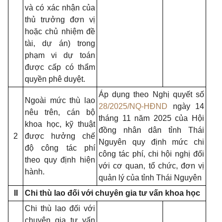
và có xác nhận của
thủ trưởng đơn vị
hoặc chủ nhiệm đề
tài, dự án) trong
phạm vi dự toán
được cấp có thẩm
quyền phê duyệt.
Áp dụng theo Nghị quyết số
Ngoài mức thù lao
28/2025/NQ-HĐND
ngày 14
nêu trên, cán bộ
tháng 11 năm 2025 của Hội
khoa học, kỹ thuật
đồng nhân dân tỉnh Thái
2
được hưởng chế
Nguyên quy định mức chi
độ công tác phí
công tác phí, chi hội nghị đối
theo quy định hiện
với cơ quan, tổ chức, đơn vị
hành.
quản lý của tỉnh Thái Nguyên
II
Chi thù lao đối với chuyên gia tư vấn khoa học
Chi thù lao đối với
chuyên gia tư vấn