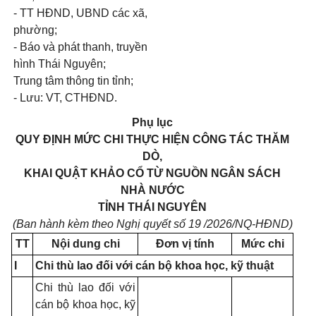
- TT HĐND, UBND các xã,
phường;
- Báo và phát thanh, truyền
hình Thái Nguyên;
Trung tâm thông tin tỉnh;
- Lưu: VT, CTHĐND.
Phụ lục
QUY ĐỊNH MỨC CHI THỰC HIỆN CÔNG TÁC THĂM
DÒ,
KHAI QUẬT KHẢO CỔ TỪ NGUỒN NGÂN SÁCH
NHÀ NƯỚC
TỈNH THÁI NGUYÊN
(Ban hành kèm theo Nghị quyết số 19 /2026/NQ-HĐND)
TT
Nội dung chi
Đơn vị tính
Mức chi
I
Chi thù lao đối với cán bộ khoa học, kỹ thuật
Chi thù lao đối với
cán bộ khoa học, kỹ