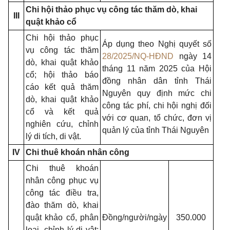
Chi hội thảo phục vụ công tác thăm dò, khai
III
quật khảo cổ
Chi hội thảo phục
Áp dụng theo Nghị quyết số
vụ công tác thăm
28/2025/NQ-HĐND
ngày 14
dò, khai quật khảo
tháng 11 năm 2025 của Hội
cổ; hội thảo báo
đồng nhân dân tỉnh Thái
cáo kết quả thăm
Nguyên quy định mức chi
dò, khai quật khảo
công tác phí, chi hội nghị đối
cổ và kết quả
với cơ quan, tổ chức, đơn vị
nghiên cứu, chỉnh
quản lý của tỉnh Thái Nguyên
lý di tích, di vật.
IV
Chi thuê khoán nhân công
Chi thuê khoán
nhân công phục vụ
công tác điều tra,
đào thăm dò, khai
quật khảo cổ, phân
Đồng/người/ngày
350.000
loại, chỉnh lý di vật;