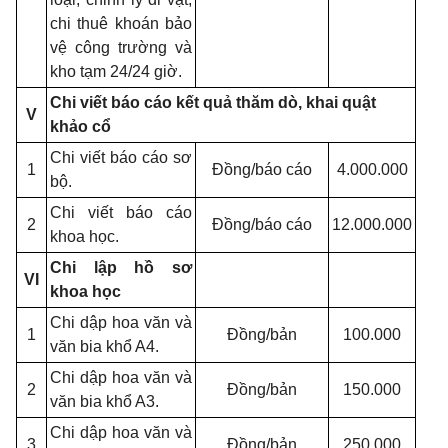
chi thuê khoán bảo
vệ công trường và
kho tạm 24/24 giờ.
Chi viết báo cáo kết quả thăm dò, khai quật
V
khảo cổ
Chi viết báo cáo sơ
1
Đồng/báo cáo
4.000.000
bộ.
Chi viết báo cáo
2
Đồng/báo cáo
12.000.000
khoa học.
Chi lập hồ sơ
VI
khoa học
Chi dập hoa văn và
1
Đồng/bản
100.000
văn bia khổ A4.
Chi dập hoa văn và
2
Đồng/bản
150.000
văn bia khổ A3.
Chi dập hoa văn và
3
Đồng/bản
250.000