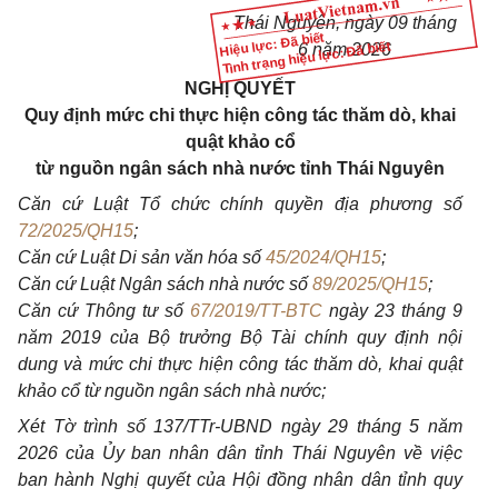
Thái Nguyên, ngày 09 tháng
Hiệu lực: Đã biết
Tình trạng hiệu lực: Đã biết
6 năm 2026
NGHỊ QUYẾT
Quy định mức chi thực hiện công tác thăm dò, khai
quật khảo cổ
từ nguồn ngân sách nhà nước tỉnh Thái Nguyên
Căn cứ Luật Tổ chức chính quyền địa phương số
72/2025/QH15
;
Căn cứ Luật Di sản văn hóa số
45/2024/QH15
;
Căn cứ Luật Ngân sách nhà nước số
89/2025/QH15
;
Căn cứ Thông tư số
67/2019/TT-BTC
ngày 23 tháng 9
năm 2019 của Bộ trưởng Bộ Tài chính quy định nội
dung và mức chi thực hiện công tác thăm dò, khai quật
khảo cổ từ nguồn ngân sách nhà nước;
Xét Tờ trình số 137/TTr-UBND ngày 29 tháng 5 năm
2026 của Ủy ban nhân dân tỉnh Thái Nguyên về việc
ban hành Nghị quyết của Hội đồng nhân dân tỉnh quy