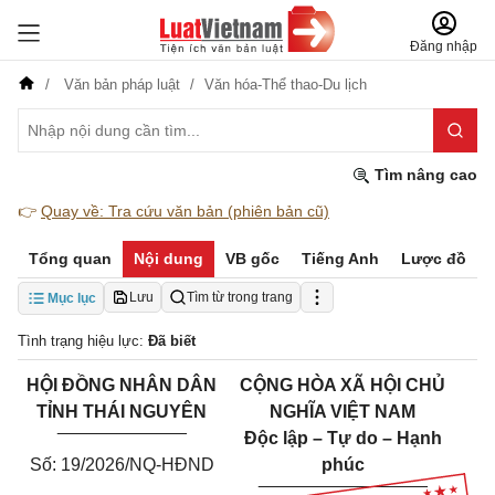
Đăng nhập
Văn bản pháp luật
Văn hóa-Thể thao-Du lịch
Tìm nâng cao
👉
Quay về: Tra cứu văn bản (phiên bản cũ)
Tổng quan
Nội dung
VB gốc
Tiếng Anh
Lược đồ
Lưu
Tìm từ trong trang
Mục lục
Tình trạng hiệu lực:
Đã biết
HỘI ĐỒNG NHÂN DÂN
CỘNG HÒA XÃ HỘI CHỦ
TỈNH THÁI NGUYÊN
NGHĨA VIỆT NAM
_____________
Độc lập – Tự do – Hạnh
Số: 19/2026/NQ-HĐND
phúc
_________________