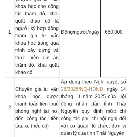
khoa học cho công
tác thăm dò, khai
quật khảo cổ là
người ký hợp đồng
1
Đồng/người/ngày
650.000
tham gia tư vấn
khoa học trong quá
trình xây dựng và
thực hiện dự án
thăm dò, khai quật
khảo cổ.
Áp dụng theo Nghị quyết số
Chuyên gia tư vấn
28/2025/NQ-HĐND
ngày 14
khoa học được
tháng 11 năm 2025 của Hội
thanh toán tiền thuê
đồng nhân dân tỉnh Thái
2
phòng nghỉ tại nơi
Nguyên quy định mức chi
đến công tác, tiền
công tác phí, chi hội nghị đối
tàu, xe (nếu có)
với cơ quan, tổ chức, đơn vị
quản lý của tỉnh Thái Nguyên