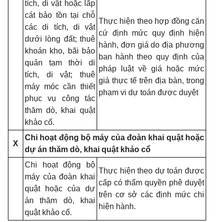
tích, di vật hoặc lấp
cát bảo tồn tại chỗ
Thực hiện theo hợp đồng căn
các di tích, di vật
cứ định mức quy định hiện
dưới lòng đất; thuê
hành, đơn giá do địa phương
khoán kho, bãi bảo
ban hành theo quy định của
quản tạm thời di
pháp luật về giá hoặc mức
tích, di vật; thuê
giá thực tế trên địa bàn, trong
máy móc cần thiết
phạm vi dự toán được duyệt
phục vụ công tác
thăm dò, khai quật
khảo cổ.
Chi hoạt động bộ máy của đoàn khai quật hoặc
X
dự án thăm dò, khai quật khảo cổ
Chi hoạt động bộ
Thực hiện theo dự toán được
máy của đoàn khai
cấp có thẩm quyền phê duyệt
quật hoặc của dự
trên cơ sở các định mức chi
án thăm dò, khai
hiện hành.
quật khảo cổ.