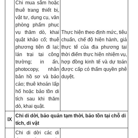
Chi mua sắm hoặc
thuê trang thiết bị,
vật tư, dụng cụ, văn
phòng phẩm phục
vụ thăm dò, khai
Thực hiện theo định mức, tiêu
quật khảo cổ; thuê
chuẩn, chế độ hiện hành, giá
phương tiện đi lại;
thực tế của địa phương tại
lán trại tại công
thời điểm thực hiện nhiệm vụ,
trường; in ấn,
hợp đồng kinh tế và dự toán
photocopy, nhân
được cấp có thẩm quyền phê
bản hồ sơ và báo
duyệt.
cáo; thuê khoán lấp
hố hoặc bảo tồn di
tích sau khi thăm
dò, khai quật.
Chi di dời, bảo quản tạm thời, bảo tồn tại chỗ di
IX
tích, di vật
Chi di dời các di