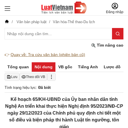
Đăng nhập
Văn bản pháp luật
Văn hóa-Thể thao-Du lịch
Tìm nâng cao
👉
Quay về: Tra cứu văn bản (phiên bản cũ)
Tổng quan
Nội dung
VB gốc
Tiếng Anh
Lược đồ
Lưu
Theo dõi VB
Tình trạng hiệu lực:
Đã biết
Kế hoạch 65/KH-UBND của Ủy ban nhân dân tỉnh
Nghệ An triển khai thực hiện Nghị định 95/2023/NĐ-CP
ngày 29/12/2023 của Chính phủ quy định chi tiết một
số điều và biện pháp thi hành Luật tín ngưỡng, tôn
giáo