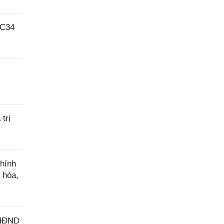
LC34
trị
hính
 hóa,
-HĐND