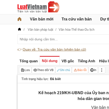
Văn bản mới
Tra cứu văn bản
Dự t
Văn bản pháp luật
Văn hóa-Thể thao-Du lịch
👉
Quay về: Tra cứu văn bản (phiên bản cũ)
Nội dung
Tổng quan
VB gốc
Tiếng Anh
Hiệu 
Lưu
Theo dõi VB
Ghi chú
Báo lỗi
In
Tình trạng hiệu lực:
Đã biết
Kế hoạch 219/KH-UBND của Ủy ban nh
hóa dân gian tr
Văn bản n