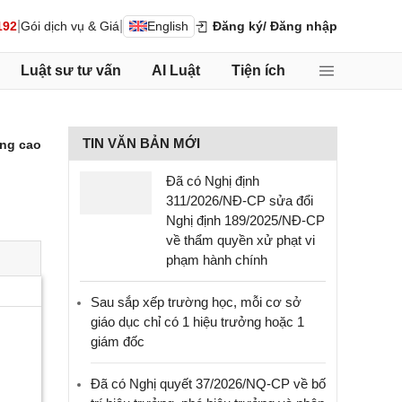
|
|
192
Gói dịch vụ & Giá
English
Đăng ký
/ Đăng nhập
Luật sư tư vấn
AI Luật
Tiện ích
TIN VĂN BẢN MỚI
ng cao
Đã có Nghị định
311/2026/NĐ-CP sửa đổi
Nghị định 189/2025/NĐ-CP
về thẩm quyền xử phạt vi
phạm hành chính
Sau sắp xếp trường học, mỗi cơ sở
giáo dục chỉ có 1 hiệu trưởng hoặc 1
giám đốc
Đã có Nghị quyết 37/2026/NQ-CP về bố