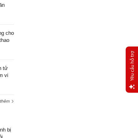
ăn
ng cho
 thao
n tử
m vi
Yêu
 thêm
cầu
hỗ trợ
nh bị
ôi