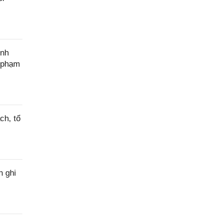
ính
c phạm
ch, tổ
h ghi