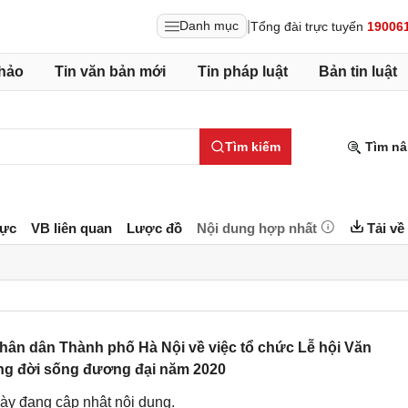
|
Danh mục
Tổng đài trực tuyến
19006
hảo
Tin văn bản mới
Tin pháp luật
Bản tin luật
Tìm kiếm
Tìm nâ
lực
VB liên quan
Lược đồ
Nội dung hợp nhất
Tải về
ân dân Thành phố Hà Nội về việc tổ chức Lễ hội Văn
ong đời sống đương đại năm 2020
ày đang cập nhật nội dung.