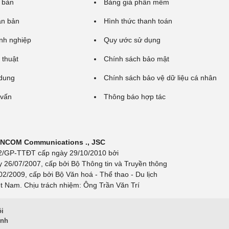
 bản
Bảng giá phần mềm
ăn bản
Hình thức thanh toán
nh nghiệp
Quy ước sử dụng
 thuật
Chính sách bảo mật
 dung
Chính sách bảo vệ dữ liệu cá nhân
 vấn
Thông báo hợp tác
 INCOM Communications ., JSC
 692/GP-TTĐT cấp ngày 29/10/2010 bởi
y 26/07/2007, cấp bởi Bộ Thông tin và Truyền thông
/2009, cấp bởi Bộ Văn hoá - Thể thao - Du lịch
t Nam. Chịu trách nhiệm: Ông Trần Văn Trí
ội
inh