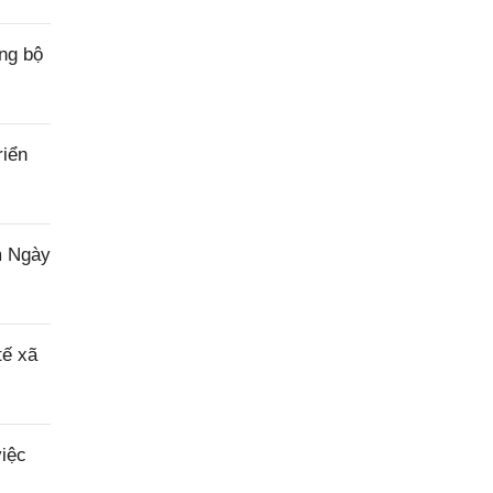
ng bộ
riển
m Ngày
tế xã
iệc