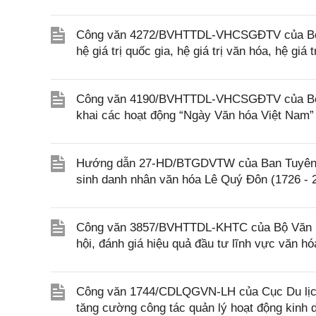
Công văn 4272/BVHTTDL-VHCSGĐTV của Bộ Văn
hệ giá trị quốc gia, hệ giá trị văn hóa, hệ gi
Công văn 4190/BVHTTDL-VHCSGĐTV của Bộ Vă
khai các hoạt động “Ngày Văn hóa Việt Nam” 
Hướng dẫn 27-HD/BTGDVTW của Ban Tuyên g
sinh danh nhân văn hóa Lê Quý Đôn (1726 - 
Công văn 3857/BVHTTDL-KHTC của Bộ Văn hóa
hội, đánh giá hiệu quả đầu tư lĩnh vực văn hóa
Công văn 1744/CDLQGVN-LH của Cục Du lịch 
tăng cường công tác quản lý hoạt động kinh d