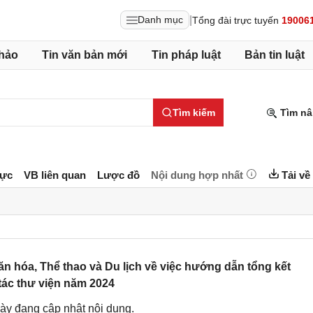
|
Danh mục
Tổng đài trực tuyến
19006
hảo
Tin văn bản mới
Tin pháp luật
Bản tin luật
Tìm kiếm
Tìm nâ
lực
VB liên quan
Lược đồ
Nội dung hợp nhất
Tải về
hóa, Thể thao và Du lịch về việc hướng dẫn tổng kết
tác thư viện năm 2024
ày đang cập nhật nội dung.