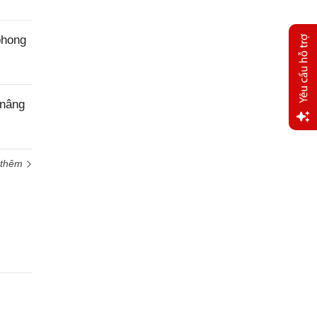
phong
 nâng
Yêu
cầu
 thêm
hỗ trợ