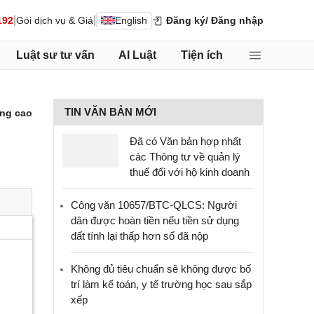
|
|
192
Gói dịch vụ & Giá
English
Đăng ký
/ Đăng nhập
Luật sư tư vấn
AI Luật
Tiện ích
TIN VĂN BẢN MỚI
ng cao
Đã có Văn bản hợp nhất
các Thông tư về quản lý
thuế đối với hộ kinh doanh
Công văn 10657/BTC-QLCS: Người
dân được hoàn tiền nếu tiền sử dụng
đất tính lại thấp hơn số đã nộp
Không đủ tiêu chuẩn sẽ không được bố
trí làm kế toán, y tế trường học sau sắp
xếp