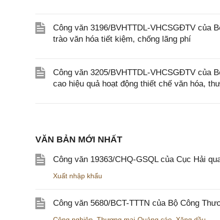
Công văn 3196/BVHTTDL-VHCSGĐTV của Bộ Vă
trào văn hóa tiết kiệm, chống lãng phí
Công văn 3205/BVHTTDL-VHCSGĐTV của Bộ Vă
cao hiệu quả hoạt động thiết chế văn hóa, t
VĂN BẢN MỚI NHẤT
Công văn 19363/CHQ-GSQL của Cục Hải qua
Xuất nhập khẩu
Công văn 5680/BCT-TTTN của Bộ Công Thương
Công nghiệp
,
Thương mại-Quảng cáo
,
Xăng dầu