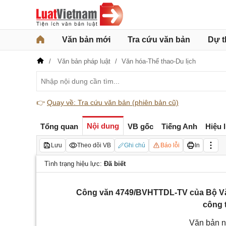
Văn bản mới
Tra cứu văn bản
Dự t
Văn bản pháp luật
Văn hóa-Thể thao-Du lịch
👉
Quay về: Tra cứu văn bản (phiên bản cũ)
Nội dung
Tổng quan
VB gốc
Tiếng Anh
Hiệu 
Lưu
Theo dõi VB
Ghi chú
Báo lỗi
In
Tình trạng hiệu lực:
Đã biết
Công văn 4749/BVHTTDL-TV của Bộ Văn 
công 
Văn bản n