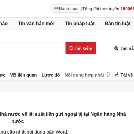
|
Danh mục
Tổng đài trực tuyến
19006
hảo
Tin văn bản mới
Tin pháp luật
Bản tin luật
Tìm kiếm
Tìm nâ
lực
VB liên quan
Lược đồ
Nội dung hợp nhất
Tải về
 nước về lãi suất tiền gửi ngoại tệ tại Ngân hàng Nhà
nước
ng cập nhật nội dung bản Word.