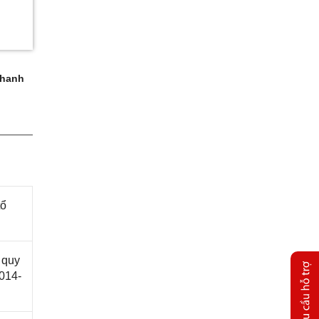
hanh
tổ
 quy
014-