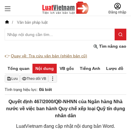
Đăng nhập
Văn bản pháp luật
Tìm nâng cao
👉
Quay về: Tra cứu văn bản (phiên bản cũ)
Tổng quan
Nội dung
VB gốc
Tiếng Anh
Lược đồ
Lưu
Theo dõi VB
Tình trạng hiệu lực:
Đã biết
Quyết định 467/2000/QĐ-NHNN của Ngân hàng Nhà
nước về việc ban hành Quy chế xếp loại Quỹ tín dụng
nhân dân
LuatVietnam đang cập nhật nội dung bản Word.