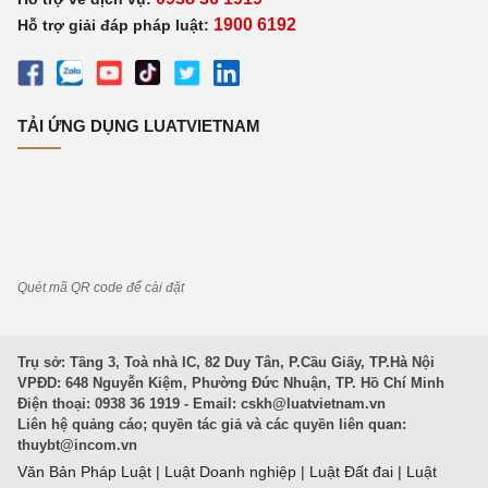
1900 6192
Hỗ trợ giải đáp pháp luật:
TẢI ỨNG DỤNG LUATVIETNAM
Quét mã QR code để cài đặt
Trụ sở: Tầng 3, Toà nhà IC, 82 Duy Tân, P.Cầu Giấy, TP.Hà Nội
VPĐD: 648 Nguyễn Kiệm, Phường Đức Nhuận, TP. Hồ Chí Minh
Điện thoại: 0938 36 1919 - Email:
cskh@luatvietnam.vn
Liên hệ quảng cáo; quyền tác giả và các quyền liên quan:
thuybt@incom.vn
Văn Bản Pháp Luật
|
Luật Doanh nghiệp
|
Luật Đất đai
|
Luật