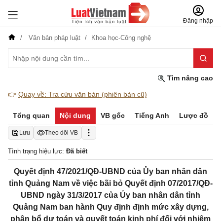
Đăng nhập
Văn bản pháp luật
Khoa học-Công nghệ
Tìm nâng cao
👉
Quay về: Tra cứu văn bản (phiên bản cũ)
Tổng quan
Nội dung
VB gốc
Tiếng Anh
Lược đồ
Lưu
Theo dõi VB
Tình trạng hiệu lực:
Đã biết
Quyết định 47/2021/QĐ-UBND của Ủy ban nhân dân
tỉnh Quảng Nam về việc bãi bỏ Quyết định 07/2017/QĐ-
UBND ngày 31/3/2017 của Ủy ban nhân dân tỉnh
Quảng Nam ban hành Quy định định mức xây dựng,
phân bổ dự toán và quyết toán kinh phí đối với nhiệm