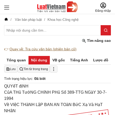
Đăng nhập
Văn bản pháp luật
Khoa học-Công nghệ
Tìm nâng cao
👉
Quay về: Tra cứu văn bản (phiên bản cũ)
Tổng quan
Nội dung
VB gốc
Tiếng Anh
Lược đồ
Lưu
Tìm từ trong trang
Tình trạng hiệu lực:
Đã biết
QUYếT địNH
CủA THủ TướNG CHíNH PHủ Số 389-TTG NGàY 30-7-
1994
Về VIệC THàNH LậP BAN AN TOàN BứC Xạ Và HạT
NHâN