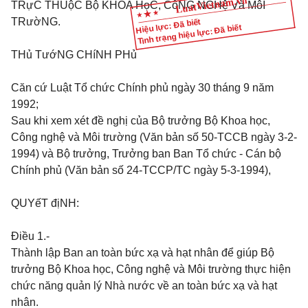
TRựC THUộC Bộ KHOA HọC, CôNG NGHệ Và MôI
TRườNG.
Hiệu lực: Đã biết
Tình trạng hiệu lực: Đã biết
THủ TướNG CHíNH PHủ
Căn cứ Luật Tổ chức Chính phủ ngày 30 tháng 9 năm
1992;
Sau khi xem xét đề nghị của Bộ trưởng Bộ Khoa học,
Công nghệ và Môi trường (Văn bản số 50-TCCB ngày 3-2-
1994) và Bộ trưởng, Trưởng ban Ban Tổ chức - Cán bộ
Chính phủ (Văn bản số 24-TCCP/TC ngày 5-3-1994),
QUYếT địNH:
Điều 1.-
Thành lập Ban an toàn bức xạ và hạt nhân để giúp Bộ
trưởng Bộ Khoa học, Công nghệ và Môi trường thực hiện
chức năng quản lý Nhà nước về an toàn bức xạ và hạt
nhân.