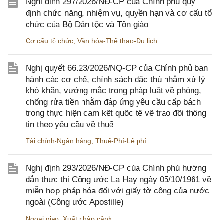
Nghị định 297/2026/NĐ-CP của Chính phủ quy
định chức năng, nhiệm vụ, quyền hạn và cơ cấu tổ
chức của Bộ Dân tộc và Tôn giáo
Cơ cấu tổ chức
,
Văn hóa-Thể thao-Du lịch
Nghị quyết 66.23/2026/NQ-CP của Chính phủ ban
hành các cơ chế, chính sách đặc thù nhằm xử lý
khó khăn, vướng mắc trong pháp luật về phòng,
chống rửa tiền nhằm đáp ứng yêu cầu cấp bách
trong thực hiện cam kết quốc tế về trao đổi thông
tin theo yêu cầu về thuế
Tài chính-Ngân hàng
,
Thuế-Phí-Lệ phí
Nghị định 293/2026/NĐ-CP của Chính phủ hướng
dẫn thực thi Công ước La Hay ngày 05/10/1961 về
miễn hợp pháp hóa đối với giấy tờ công của nước
ngoài (Công ước Apostille)
Ngoại giao
,
Xuất nhập cảnh