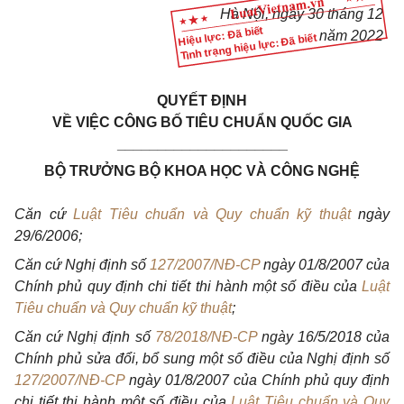
Hà Nội, ngày 30 tháng 12
Hiệu lực: Đã biết
năm 2022
Tình trạng hiệu lực: Đã biết
QUYẾT ĐỊNH
VỀ VIỆC CÔNG BỐ TIÊU CHUẨN QUỐC GIA
_____________________
BỘ TRƯỞNG BỘ KHOA HỌC VÀ CÔNG NGHỆ
Căn cứ
Luật Tiêu chuẩn và Quy chuẩn kỹ thuật
ngày
29/6/2006;
Căn cứ Nghị định số
127/2007/NĐ-CP
ngày 01/8/2007 của
Chính phủ quy định chi tiết thi hành một số điều của
Luật
Tiêu chuẩn và Quy chuẩn kỹ thuật
;
Căn cứ Nghị định số
78/2018/NĐ-CP
ngày 16/5/2018 của
Chính phủ sửa đổi, bổ sung một số điều của Nghị định số
127/2007/NĐ-CP
ngày 01/8/2007 của Chính phủ quy định
chi tiết thi hành một số điều của
Luật Tiêu chuẩn và Quy