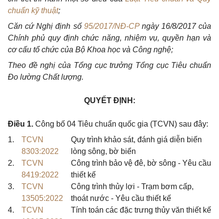
chuẩn kỹ thuật
;
Căn cứ Nghị định số
95/2017/NĐ-CP
ngày 16/8/2017 của
Chính phủ quy định chức năng, nhiệm vụ, quyền hạn và
cơ cấu tổ chức của Bộ Khoa học và Công nghệ;
Theo đề nghị của Tổng cục trưởng Tổng cục Tiêu chuẩn
Đo lường Chất lượng.
QUYẾT ĐỊNH:
Điều 1.
Công bố 04 Tiêu chuẩn quốc gia (TCVN) sau đây:
1.
TCVN
Quy trình khảo sát, đánh giá diễn biến
8303:2022
lòng sông, bờ biển
2.
TCVN
Công trình bảo vệ đê, bờ sông - Yêu cầu
8419:2022
thiết kế
3.
TCVN
Công trình thủy lợi - Trạm bơm cấp,
13505:2022
thoát nước - Yêu cầu thiết kế
4.
TCVN
Tính toán các đặc trưng thủy văn thiết kế