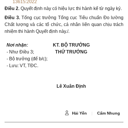
13615:2022
Điều 2.
Quyết định này có hiệu lực thi hành kể từ ngày ký.
Điều 3.
Tổng cục trưởng Tổng cục Tiêu chuẩn Đo lường
Chất lượng và các tổ chức, cá nhân liên quan chịu trách
nhiệm thi hành Quyết định này./.
Nơi nhận:
KT. BỘ TRƯỞNG
- Như Điều 3;
THỨ TRƯỞNG
- Bộ trưởng (để b/c);
- Lưu: VT, TĐC.
Lê Xuân Định
Hải Yến
|
Cẩm Nhung