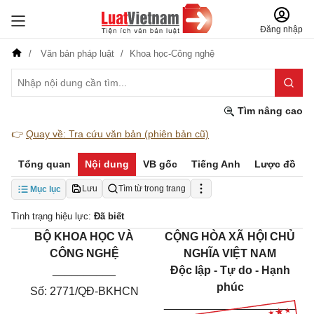
Đăng nhập
Văn bản pháp luật
Khoa học-Công nghệ
Tìm nâng cao
👉
Quay về: Tra cứu văn bản (phiên bản cũ)
Tổng quan
Nội dung
VB gốc
Tiếng Anh
Lược đồ
Lưu
Tìm từ trong trang
Mục lục
Tình trạng hiệu lực:
Đã biết
BỘ KHOA HỌC VÀ
CỘNG HÒA XÃ HỘI CHỦ
CÔNG NGHỆ
NGHĨA VIỆT NAM
__________
Độc lập - Tự do - Hạnh
phúc
Số: 2771/QĐ-BKHCN
_____________________