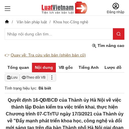
Đăng nhập
Văn bản pháp luật
Khoa học-Công nghệ
Tìm nâng cao
👉
Quay về: Tra cứu văn bản (phiên bản cũ)
Tổng quan
Nội dung
VB gốc
Tiếng Anh
Lược đồ
Lưu
Theo dõi VB
Tình trạng hiệu lực:
Đã biết
Quyết định 16-QĐ/BCĐ của Thành ủy Hà Nội về việc
thành lập Đoàn kiểm tra việc triển khai, thực hiện
Chương trình 07-CTr/TU ngày 17/3/2021 của Thành ủy
về "Đẩy mạnh phát triển khoa học, công nghệ và đổi
mới sáng tạo trên địa bàn Thành phố Hà Nội giai đoạn