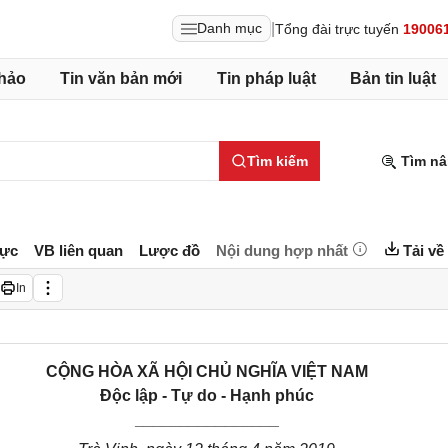
|
Danh mục
Tổng đài trực tuyến
19006
hảo
Tin văn bản mới
Tin pháp luật
Bản tin luật
Tìm kiếm
Tìm nâ
lực
VB liên quan
Lược đồ
Nội dung hợp nhất
Tải về
In
CỘNG HÒA XÃ HỘI CHỦ NGHĨA VIỆT NAM
Độc lập - Tự do - Hạnh phúc
________________