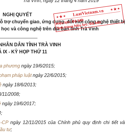
Trà Vinh, ngày 12 tháng 4 năm 2019
NGHỊ QUYẾT
Hiệu lực: Đã biết
 trợ chuyển giao, ứng dụng, đổi mới công nghệ thiết bị
Tình trạng hiệu lực: Đã biết
a học và công nghệ trên địa bàn tỉnh Trà Vinh
_______________
NHÂN DÂN TỈNH TRÀ VINH
 IX - KỲ HỌP THỨ 11
địa phương
ngày 19/6/2015;
 phạm pháp luật
ngày 22/6/2015;
hệ
ngày 18/6/2013;
/11/2008;
ệ
ngày 19/6/2017;
;
Đ-CP
ngày 12/11/2015 của Chính phủ quy định chi tiết và
ầu tư
;