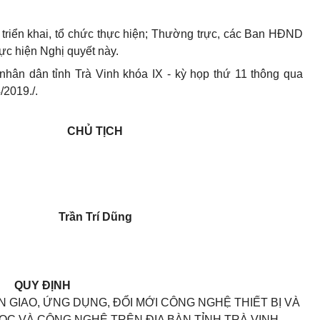
 triển khai, tổ chức thực hiện; Thường trực, các Ban HĐND
hực hiện Nghị quyết này.
hân dân tỉnh Trà Vinh khóa IX - kỳ họp thứ 11 thông qua
/2019./.
CHỦ TỊCH
Trần Trí Dũng
QUY ĐỊNH
GIAO, ỨNG DỤNG, ĐỔI MỚI CÔNG NGHỆ THIẾT BỊ VÀ
ỌC VÀ CÔNG NGHỆ TRÊN ĐỊA BÀN TỈNH TRÀ VINH