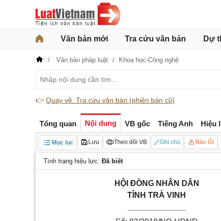
Văn bản mới
Tra cứu văn bản
Dự t
Văn bản pháp luật
Khoa học-Công nghệ
👉
Quay về: Tra cứu văn bản (phiên bản cũ)
Nội dung
Tổng quan
VB gốc
Tiếng Anh
Hiệu 
Lưu
Theo dõi VB
Ghi chú
Báo lỗi
Mục lục
Tình trạng hiệu lực:
Đã biết
HỘI ĐỒNG NHÂN DÂN
TỈNH TRÀ VINH
_____________