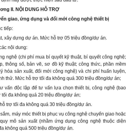
ơng II.
NỘI DUNG HỖ TRỢ
ển giao, ứng dụng và đổi mới công nghệ thiết bị
c tiếp:
át, xây dựng dự án. Mức hỗ trợ 05 triệu đồng/dự án.
 các nội dung:
g nghệ (chi phí mua bí quyết kỹ thuật, bí quyết công nghệ;
p, thông số, bản vẽ, sơ đồ kỹ thuật; công thức, phần mềm
 lý hóa sản xuất, đổi mới công nghệ) và chi phí huấn luyện,
ành thử. Mức hỗ trợ tối đa không quá 300 triệu đồng/dự án;
tư vấn độc lập để tư vấn lựa chọn thiết bị, công nghệ (bao
rợ tối đa không quá 20 triệu đồng/dự án;
hỗ trợ tối đa không quá 30 triệu đồng/dự án.
a sắm, máy móc thiết bị phục vụ công nghệ chuyển giao hoặc
 quy mô sản xuất (nhằm ứng dụng công nghệ thuộc diện
 đa không quá 500 triệu đồng/dự án.