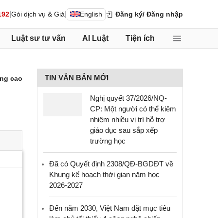
|
|
192
Gói dịch vụ & Giá
English
Đăng ký
/ Đăng nhập
Luật sư tư vấn
AI Luật
Tiện ích
TIN VĂN BẢN MỚI
ng cao
Nghị quyết 37/2026/NQ-
CP: Một người có thể kiêm
nhiệm nhiều vị trí hỗ trợ
giáo dục sau sắp xếp
trường học
Đã có Quyết định 2308/QĐ-BGDĐT về
Khung kế hoạch thời gian năm học
2026-2027
Đến năm 2030, Việt Nam đặt mục tiêu