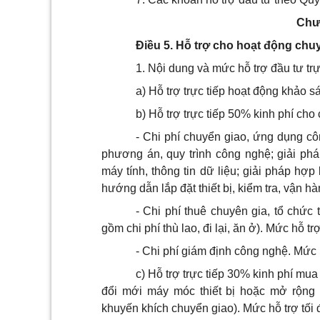
Chư
Điều 5. Hỗ trợ cho hoạt động chuy
1. Nội dung và mức hỗ trợ đầu tư trự
a) Hỗ trợ trực tiếp hoạt động khảo s
b) Hỗ trợ trực tiếp 50% kinh phí cho
- Chi phí chuyển giao, ứng dụng côn
phương án, quy trình công nghệ; giải phá
máy tính, thông tin dữ liệu; giải pháp hợp
hướng dẫn lắp đặt thiết bị, kiểm tra, vận h
- Chi phí thuê chuyên gia, tổ chức 
gồm chi phí thù lao, đi lại, ăn ở). Mức hỗ t
- Chi phí giám định công nghệ. Mức 
c) Hỗ trợ trực tiếp 30% kinh phí mu
đổi mới máy móc thiết bị hoặc mở rộng
khuyến khích chuyển giao). Mức hỗ trợ tối