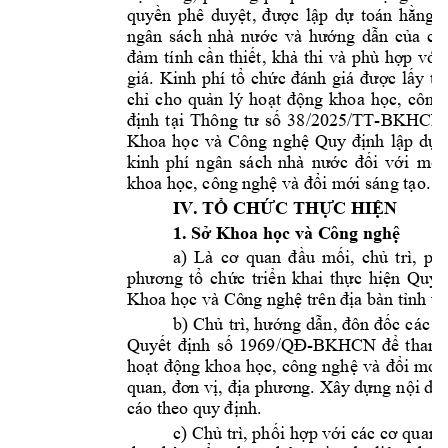
quyền 
phê 
duyệt, 
được 
lập 
dự 
toán 
hằng 
ngân 
sách 
nhà 
nước 
và 
hướng 
dẫn 
của 
cơ
đảm 
tí
nh 
cần 
thiết, 
khả 
thi 
và 
phù 
hợp 
với 
giá. 
Kinh 
ph
í 
tổ 
chức 
đánh 
giá 
được 
lấy 
từ
chỉ 
cho 
quản 
lý 
hoạt 
động 
khoa 
học, 
công 
-
định 
tại 
Thông 
tư 
số 
38/2025/TT
BKHCN 
Khoa 
học 
và 
Công 
nghệ 
Quy 
định 
lập 
dự 
kinh 
phí 
n
gân 
s
ách 
nhà 
nước 
đối 
với
một
khoa học, công 
nghệ và đổi m
ới sáng tạo.
IV. TỔ CHỨC THỰ
C HIỆN
1. S
 Khoa h
c và C
ông ngh
ở
ọ
ệ
u 
m
i, 
ch
trì
, 
ph
a) 
Là 
cơ 
quan 
đ
ầ
ố
ủ
ch
c 
tri
n 
khai 
th
c 
hi
n 
Quy
phương 
tổ
ứ
ể
ự
ệ
ế
Khoa h
c và Cô
ng ngh
a bà
n t
nh v
ọ
ệ
trên đị
ỉ
b) 
Ch
ng 
d
ủ
trì, hướ
ẫn, đ
ôn đốc 
các 
c
Quy
nh 
s
-
ết 
đ
ị
ố
1969/QĐ
BKHCN 
để
th
am
ho
ng 
khoa 
h
c, 
công 
ngh
i 
m
i 
ạt 
độ
ọ
ệ
và 
đổ
ớ
ng 
n
i du
quan, đơn vị, 
địa phươn
g. Xây dự
ộ
nh.
cáo theo quy
 đị
c) Ch
 trì, ph
i
 h
p v
ủ
ố
ợ
ới các cơ quan, 