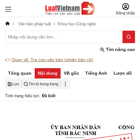
Đăng nhập
Văn bản pháp luật
Khoa học-Công nghệ
Tìm nâng cao
👉
Quay về: Tra cứu văn bản (phiên bản cũ)
Tổng quan
Nội dung
VB gốc
Tiếng Anh
Lược đồ
Lưu
Tìm từ trong trang
Tình trạng hiệu lực:
Đã biết
ỦY BAN NHÂN DÂN 
CỘNG H
TỈNH BẮC NINH