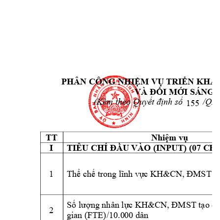
PHÂN C
ÔNG NHIỆM VỤ
 TRIỂN KHA
VÀ ĐỔI MỚI SÁ
NG 
(Kèm theo 
Quyết 
định số        
 /QĐ
155
TT
Nhiệm vụ
I 
TIÊU CHÍ ĐẦU
 VÀO (INPUT) (07 C
HỈ
1 
Th
ch
c 
ể
ế
trong lĩnh 
vự
KH&CN, 
ĐMST
S
ng nhân l
ố
lư
ợ
ực KH&CN, ĐMST tạo qu
2 
gian (FTE)/10.0
00 dân 