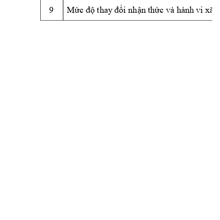
9 
M
i 
nh
n t
h
c và hành 
vi xã 
ức độ
thay
 đổ
ậ
ứ