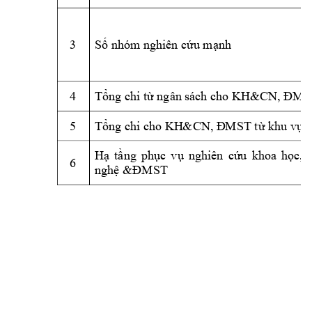
3 
S
 nhóm
 nghiên c
u m
nh
ố
ứ
ạ
4 
T
ng chi t
ổ
ừ
ngân 
sách cho KH
&CN, ĐMS
5 
T
 khu v
c 
ổng chi cho KH
&CN, Đ
MST từ
ự
H
t
ng 
ph
c 
v
nghiên 
c
u 
khoa 
h
c, 
ạ
ầ
ụ
ụ
ứ
ọ
6 
ngh
ệ
&ĐMST