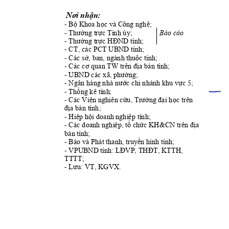
Nơi nhận:
- 
Bộ Khoa học v
à Công nghệ;
- 
Báo c
áo
Thường trực 
Tỉnh ủy;               
- 
Thường trực HĐ
ND tỉnh;
- 
CT, các PCT UB
ND tỉnh;
- C
c s
, ban, ng
nh; 
á
ở
ành t
huộc tỉ
- 
Các cơ quan 
TW trên địa bàn t
ỉnh;
- UBND
 c
ác xã, phường;
- 
Ng
ân hàng nhà nước chi nhánh k
hu vực 5;
- 
Thống kê tỉnh
;
- 
Các Viện nghiên
 cứu, Trường
 đại học trên 
địa bàn tỉnh;
- 
Hiệp hội doanh 
nghiệp tỉnh;
- 
Các doanh nghiệ
p, tổ chức KH&CN
 trên địa 
bàn tỉnh;
- 
Báo và Phát thanh, 
truyền hình 
tỉnh;
- VPUBN
D t
ỉnh: LĐVP, THĐT, K
TTH, 
TTTT;
- 
KGV
X.
Lưu: VT, 