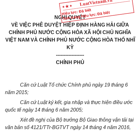
Hiệu lực: Đã biết
Tình trạng hiệu lực: Đã biết
NGHỊ QUYẾT
VỀ VIỆC PHÊ DUYỆT HIỆP ĐỊNH HÀNG HẢI GIỮA
CHÍNH PHỦ NƯỚC CỘNG HÒA XÃ HỘI CHỦ NGHĨA
VIỆT NAM VÀ CHÍNH PHỦ NƯỚC CỘNG HÒA THỔ NHĨ
KỲ
------------------
CHÍNH PHỦ
Căn cứ Luật Tổ chức Chính phủ ngày 19 tháng 6
năm 2015;
Căn cứ Luật ký kết, gia nhập và thực hiện điều ước
quốc tế ngày 14 tháng 6 năm 2005;
Xét đề nghị của Bộ trưởng Bộ Giao thông vận tải tại
v
ă
n bản số 4121/TTr-BGTVT ngày 14 tháng 4 năm 2016,