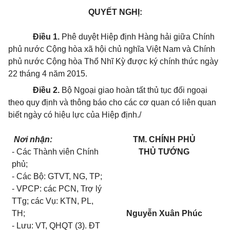
QUYẾT NGHỊ:
Điều 1.
Phê duyệt Hiệp định Hàng hải giữa Chính
phủ nước Cộng hòa xã hội chủ nghĩa Việt Nam và Chính
phủ nước Cộng hòa Thổ Nhĩ Kỳ được ký chính thức ngày
22 tháng 4 năm 2015.
Điều 2.
Bộ Ngoại giao hoàn tất thủ tục đối ngoại
theo quy định và thông báo cho các cơ quan có liên quan
biết ngày có hiệu lực của Hiệp định./
Nơi nhận:
TM. CHÍNH PHỦ
- Các Thành viên Chính
T
HỦ TƯỚNG
phủ;
- Các Bộ: GTVT, NG, TP;
-
VPCP: các PCN, Trợ lý
TTg; các Vụ: KTN, PL,
TH;
N
guyễn Xuân Phúc
- Lưu: VT, QHQT (3). ĐT