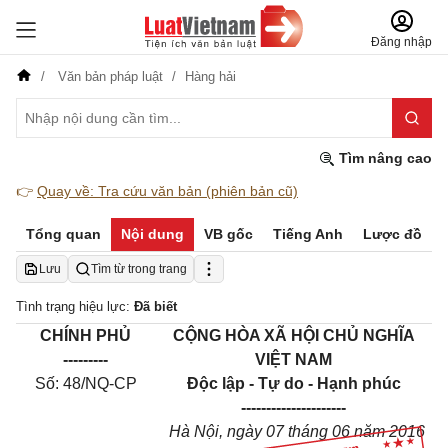
Đăng nhập
Văn bản pháp luật
Hàng hải
Tìm nâng cao
👉
Quay về: Tra cứu văn bản (phiên bản cũ)
Tổng quan
Nội dung
VB gốc
Tiếng Anh
Lược đồ
Lưu
Tìm từ trong trang
Tình trạng hiệu lực:
Đã biết
CHÍNH PHỦ
CỘNG HÒA XÃ HỘI CHỦ NGHĨA
-------
--
VIỆT NAM
Số:
48
/NQ-CP
Độc lập - Tự do - Hạnh phúc
---------------
------
Hà Nội
, ngày
07
tháng
06
năm
2016