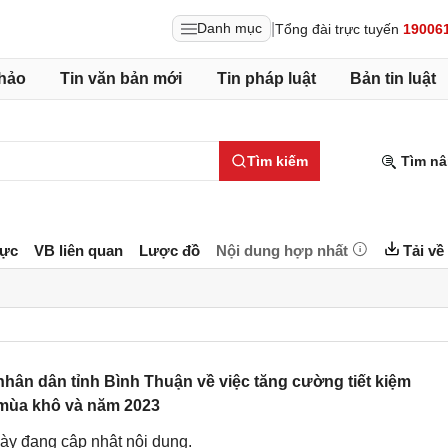
|
Danh mục
Tổng đài trực tuyến
19006
hảo
Tin văn bản mới
Tin pháp luật
Bản tin luật
Tìm kiếm
Tìm nâ
lực
VB liên quan
Lược đồ
Nội dung hợp nhất
Tải về
ân dân tỉnh Bình Thuận về việc tăng cường tiết kiệm
 mùa khô và năm 2023
ày đang cập nhật nội dung.