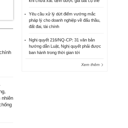
khi chưa xác định được giá đất cụ thể
Yêu cầu xử lý dứt điểm vướng mắc
pháp lý cho doanh nghiệp về đấu thầu,
đất đai, tài chính
Nghị quyết 216/NQ-CP: 31 văn bản
hướng dẫn Luật, Nghị quyết phải được
chính
ban hành trong thời gian tới
Xem thêm
-
ng,
n nhiên
 chống