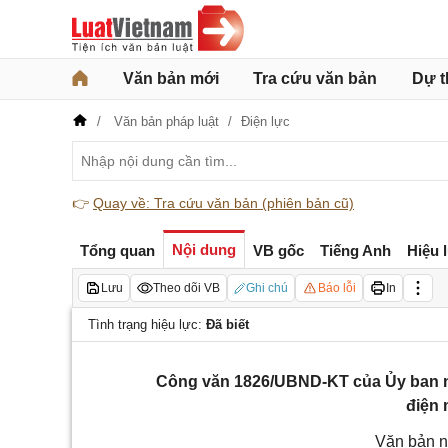
Văn bản mới
Tra cứu văn bản
Dự t
Văn bản pháp luật
Điện lực
👉
Quay về: Tra cứu văn bản (phiên bản cũ)
Nội dung
Tổng quan
VB gốc
Tiếng Anh
Hiệu 
Lưu
Theo dõi VB
Ghi chú
Báo lỗi
In
Tình trạng hiệu lực:
Đã biết
Công văn 1826/UBND-KT của Ủy ban nh
điện
Văn bản n