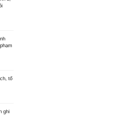
ôi
ính
c phạm
ch, tổ
h ghi