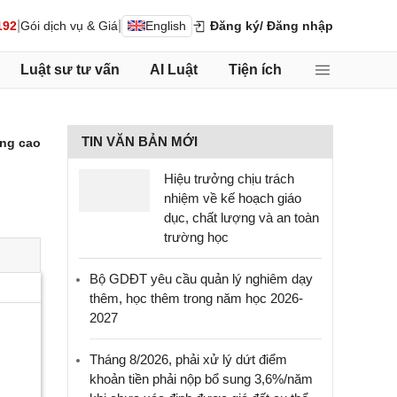
|
|
192
Gói dịch vụ & Giá
English
Đăng ký
/ Đăng nhập
Luật sư tư vấn
AI Luật
Tiện ích
TIN VĂN BẢN MỚI
ng cao
Hiệu trưởng chịu trách
nhiệm về kế hoạch giáo
dục, chất lượng và an toàn
trường học
Bộ GDĐT yêu cầu quản lý nghiêm dạy
thêm, học thêm trong năm học 2026-
2027
Tháng 8/2026, phải xử lý dứt điểm
khoản tiền phải nộp bổ sung 3,6%/năm