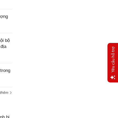
ượng
ội bộ
 địa
trong
Yêu
cầu
 thêm
hỗ trợ
nh bị