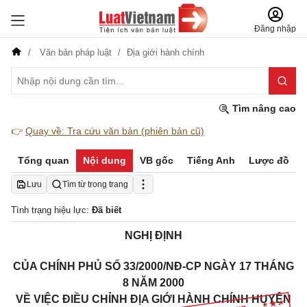
Đăng nhập
Văn bản pháp luật
Địa giới hành chính
Tìm nâng cao
👉
Quay về: Tra cứu văn bản (phiên bản cũ)
Tổng quan
Nội dung
VB gốc
Tiếng Anh
Lược đồ
Lưu
Tìm từ trong trang
Tình trạng hiệu lực:
Đã biết
NGHỊ ĐỊNH
CỦA CHÍNH PHỦ SỐ 33/2000/NĐ-CP NGÀY 17 THÁNG
8 NĂM 2000
VỀ VIỆC ĐIỀU CHỈNH ĐỊA GIỚI HÀNH CHÍNH HUYỆN