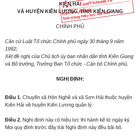
KIÊN HẢI
Hiệu lực: Đã biết
VÀ HUYỆN KIÊN LƯƠNG, TỈNH KIÊN GIANG
Tình trạng hiệu lực: Đã biết
CHÍNH PHỦ
Căn cứ Luật Tổ chức Chính phủ ngày 30 tháng 9 năm
1992;
Xét đề nghị của Chủ tịch ủy ban nhân dân tỉnh Kiên Giang
và Bộ trưởng, Trưởng Ban Tổ chức - Cán bộ Chính phủ,
NGHỊ ĐỊNH:
Điều 1.
Chuyển xã Hòn Nghệ và xã Sơn Hải thuộc huyện
Kiên Hải về huyện Kiên Lương quản lý.
Điều 2.
Nghị định này có hiệu lực thi hành kể từ ngày ký.
Mọi quy định trước đây trái Nghị định này đều bãi bỏ.