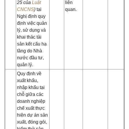
25 của
Luật
liên
CNCNS
)
tại
quan.
Nghị định quy
định việc quản
lý, sử dụng và
khai thác tài
sản kết cấu hạ
tầng do Nhà
nước đầu tư,
quản lý.
Quy định về
xuất khẩu,
nhập khẩu tại
chỗ giữa các
doanh nghiệp
chế xuất thực
hiện dự án sản
xuất, đóng gói,
kiểm thử sản