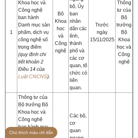
Khoa học và
Thông
bộ, Ủy
Công nghệ
tư của
Bộ
ban
ban hành
Bộ
Khoa
nhân
Danh mục sản
Trước
trưởng
học
dân các
1
phẩm, dịch vụ
ngày
Bộ
và
tỉnh,
công nghệ số
15/11/2025
Khoa
Công
thành
trọng điểm
học và
nghệ
phố và
(quy định chi
Công
các cơ
tiết
khoản 2
nghệ
quan, tổ
Điều 14 của
chức có
Luật CNCNS
).
liên
quan.
Thông tư của
Bộ trưởng Bộ
Khoa học và
Các bộ,
Công nghệ
cơ
ban hành quy
quan
Chú thích màu chỉ dẫn
định về sản
ngang