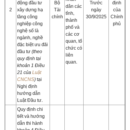
động đầu tư
Bộ
Trước
định
dân các
2
xây dựng hạ
Tài
ngày
của
tỉnh,
tầng công
chính
30/9/2025
Chính
thành
nghiệp công
phủ
phố và
nghệ số là
các cơ
ngành, nghề
quan, tổ
đặc biệt ưu đãi
chức có
đầu tư
(theo
liên
quy định tại
quan.
khoản 1 Điều
21 của
Luật
CNCNS
)
tại
Nghị định
hướng dẫn
Luật Đầu tư.
Quy định chi
tiết và hướng
dẫn thi hành