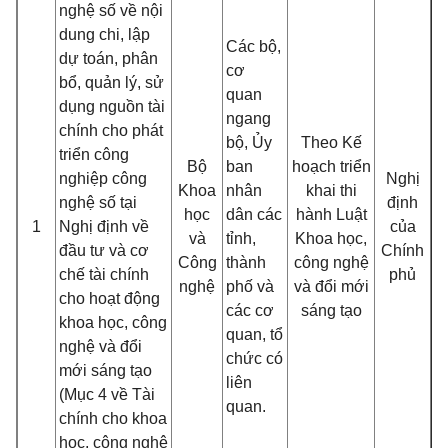
nghệ số
về nội
dung chi, lập
Các bộ,
dự toán, phân
cơ
bổ, quản lý, sử
quan
dụng nguồn tài
ngang
chính cho phát
bộ, Ủy
Theo Kế
triển công
Bộ
ban
hoạch triển
nghiệp công
Nghị
Khoa
nhân
khai thi
nghệ số tại
định
học
dân các
hành Luật
1
Nghị định về
của
và
tỉnh,
Khoa học,
đầu tư và cơ
Chính
Công
thành
công nghệ
chế tài chính
phủ
nghệ
phố và
và đổi mới
cho hoạt động
các cơ
sáng tạo
khoa học, công
quan, tổ
nghệ và đổi
chức có
mới sáng tạo
liên
(Mục 4 về Tài
quan.
chính cho khoa
học, công nghệ