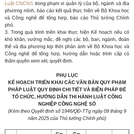
Luật CNCNS
trong phạm vi quản lý của bộ, ngành và địa
phương mình, báo cáo kết quả thực hiện về Bộ Khoa học
và Công nghệ để tổng hợp, báo cáo Thủ tướng Chính
phủ.
3. Trong quá trình triển khai thực hiện Kế hoạch nếu có
khó khăn, vướng mắc, đề nghị các bộ, ban, ngành, đoàn
thể và địa phương kịp thời phản ánh về Bộ Khoa học và
Công nghệ để tổng hợp, hướng dẫn hoặc trình cấp có
thẩm quyền xem xét, quyết định.
PHỤ LỤC
KẾ HOẠCH TRIỂN KHAI CÁC VĂN BẢN QUY PHẠM
PHÁP LUẬT QUY ĐỊNH CHI TIẾT VÀ BIỆN PHÁP ĐỂ
TỔ CHỨC, HƯỚNG DẪN THI HÀNH LUẬT CÔNG
NGHIỆP CÔNG NGHỆ SỐ
(Kèm theo Quyết định số 1946/QĐ-TTg ngày 09 tháng 9
năm 2025 của Thủ tướng Chính phủ)