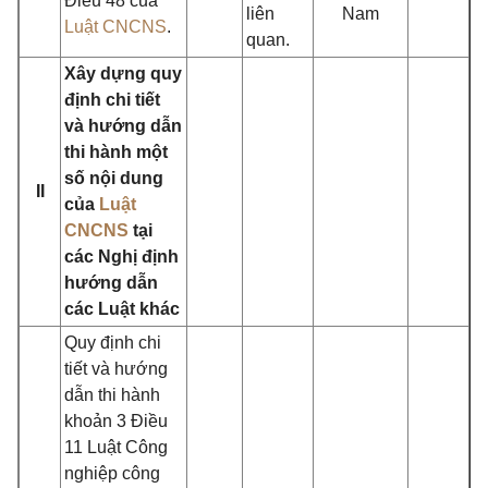
Điều 48 của
liên
Nam
Luật CNCNS
.
quan.
Xây dựng quy
định chi tiết
và hướng dẫn
thi hành một
số nội dung
II
của
Luật
CNCNS
tại
các Nghị định
hướng dẫn
các Luật khác
Quy định chi
tiết và hướng
dẫn thi hành
khoản 3 Điều
11 Luật Công
nghiệp công