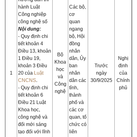
hành Luật
Các bộ,
Công nghiệp
cơ
công nghệ số
quan
Nội dung:
ngang
- Quy định chi
bộ, Hội
tiết
khoản 4
đồng
Điều 13, khoản
nhân
Bộ
1 Điều 19,
dân, Ủy
Nghị
Khoa
khoản 3 Điều
ban
Trước
định
học
1
20 của
Luật
nhân
ngày
của
và
CNCNS
.
dân các
30/9/2025
Chính
Công
- Quy định chi
tỉnh,
phủ
nghệ
tiết
khoản 6
thành
Điều 21 Luật
phố và
Khoa học,
các cơ
công nghệ và
quan, tổ
đổi mới sáng
chức có
tạo
đối với lĩnh
liên