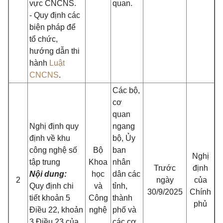
vực CNCNS.
quan.
- Quy định các
biện pháp để
tổ chức,
hướng dẫn thi
hành
Luật
CNCNS
.
Các bộ,
cơ
quan
Nghị định quy
ngang
định về khu
bộ, Ủy
công nghệ số
Bộ
ban
Nghị
tập trung
Khoa
nhân
Trước
định
Nội dung:
học
dân các
2
ngày
của
Quy định chi
và
tỉnh,
30/9/2025
Chính
tiết
khoản 5
Công
thành
phủ
Điều 22, khoản
nghệ
phố và
3 Điều 23 của
các cơ