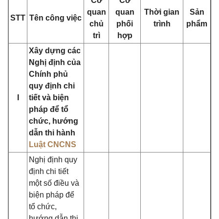
Cơ
Cơ
quan
quan
Thời gian
Sản
STT
Tên công việc
chủ
phối
trình
phẩm
trì
hợp
Xây dựng các
Nghị định của
Chính phủ
quy định chi
I
tiết và biện
pháp để tổ
chức, hướng
dẫn thi hành
Luật CNCNS
Nghị định quy
định chi tiết
một số điều và
biện pháp để
tổ chức,
hướng dẫn thi