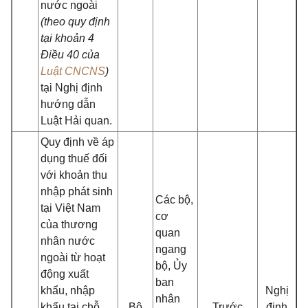
nước ngoài
(theo quy định
tại
khoản 4
Điều 40 của
Luật CNCNS
)
tại Nghị định
hướng dẫn
Luật Hải quan.
Quy định về áp
dụng thuế đối
với khoản thu
nhập phát sinh
Các bộ,
tại Việt Nam
cơ
của thương
quan
nhân nước
ngang
ngoài từ hoạt
bộ, Ủy
động xuất
ban
khẩu, nhập
Nghị
nhân
khẩu tại chỗ
Bộ
Trước
định