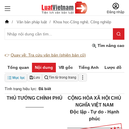
Đăng nhập
Văn bản pháp luật
Khoa học-Công nghệ,
Công nghiệp
Tìm nâng cao
👉
Quay về: Tra cứu văn bản (phiên bản cũ)
Tổng quan
Nội dung
VB gốc
Tiếng Anh
Lược đồ
Lưu
Tìm từ trong trang
Mục lục
Tình trạng hiệu lực:
Đã biết
THỦ TƯỚNG CHÍNH PHỦ
CỘNG HÒA XÃ HỘI CHỦ
_______
NGHĨA VIỆT NAM
Độc lập - Tự do - Hạnh
phúc
_____________________