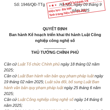
Số: 1946/QĐ-TTg
Hà Nội, ngày 09 tháng 9
Hiệu lực: Đã biết
năm 2025
Tình trạng hiệu lực: Đã biết
QUYẾT ĐỊNH
Ban hành Kế hoạch triển khai thi hành Luật Công
nghiệp công nghệ số
__________
THỦ TƯỚNG CHÍNH PHỦ
Căn cứ
Luật Tổ chức Chính phủ
ngày 18 tháng 02 năm
2025;
Căn cứ
Luật Ban hành văn bản quy phạm pháp luật
ngày
19 tháng 02 năm 2025;
Luật sửa đổi, bổ sung Luật Ban
hành văn bản quy phạm pháp luật
ngày 25 tháng 6 năm
2025;
Căn cứ
Luật Công nghiệp công nghệ số
ngày 14 tháng 6
năm 2025;