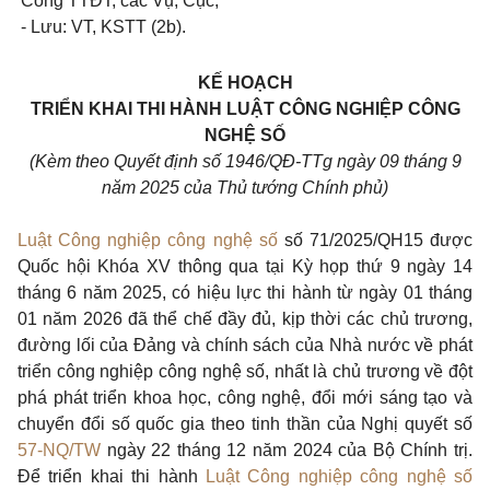
Cổng TTĐT, các Vụ, Cục;
- Lưu: VT, KSTT (2b).
KẾ HOẠCH
TRIỂN KHAI THI HÀNH LUẬT CÔNG NGHIỆP CÔNG
NGHỆ SỐ
(Kèm theo Quyết định số 1946/QĐ-TTg ngày 09 tháng 9
năm 2025 của Thủ tướng Chính phủ)
Luật Công nghiệp công nghệ số
số 71/2025/QH15 được
Quốc hội Khóa XV thông qua tại Kỳ họp thứ 9 ngày 14
tháng 6 năm 2025, có hiệu lực thi hành từ ngày 01 tháng
01 năm 2026 đã thể chế đầy đủ, kịp thời các chủ trương,
đường lối của Đảng và chính sách của Nhà nước về phát
triển công nghiệp công nghệ số, nhất là chủ trương về đột
phá phát triển khoa học, công nghệ, đổi mới sáng tạo và
chuyển đổi số quốc gia theo tinh thần của Nghị quyết số
57-NQ/TW
ngày 22 tháng 12 năm 2024 của Bộ Chính trị.
Để triển khai thi hành
Luật Công nghiệp công nghệ số