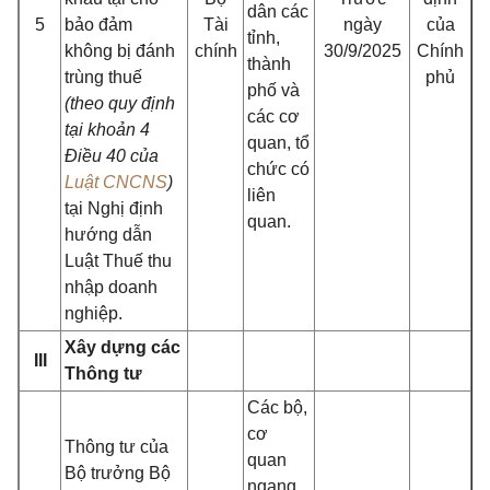
dân các
5
bảo đảm
Tài
ngày
của
tỉnh,
không bị đánh
chính
30/9/2025
Chính
thành
trùng thuế
phủ
phố và
(theo quy định
các cơ
tại
khoản 4
quan, tổ
Điều 40 của
chức có
Luật CNCNS
)
liên
tại Nghị định
quan.
hướng dẫn
Luật Thuế thu
nhập doanh
nghiệp.
Xây dựng các
III
Thông tư
Các bộ,
cơ
Thông tư của
quan
Bộ trưởng Bộ
ngang