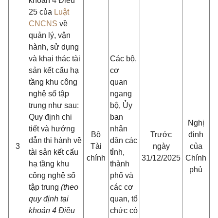
khoản 4 Điều
25 của
Luật
CNCNS
về
quản lý, vận
hành, sử dụng
và khai thác tài
Các bộ,
sản kết cấu hạ
cơ
tầng khu công
quan
nghệ số tập
ngang
trung như sau:
bộ, Ủy
Quy định chi
ban
Nghị
tiết và hướng
nhân
Bộ
Trước
định
dẫn thi hành về
dân các
3
Tài
ngày
của
tài sản kết cấu
tỉnh,
chính
31/12/2025
Chính
hạ tầng khu
thành
phủ
công nghệ số
phố và
tập trung
(theo
các cơ
quy định tại
quan, tổ
khoản 4 Điều
chức có