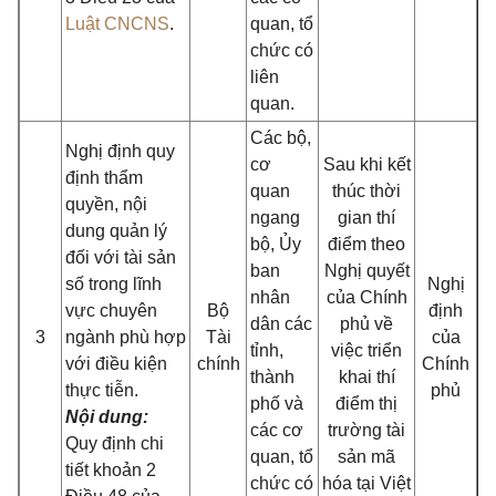
Luật CNCNS
.
quan, tổ
chức có
liên
quan.
Các bộ,
Nghị định quy
cơ
Sau khi kết
định thẩm
quan
thúc thời
quyền, nội
ngang
gian thí
dung quản lý
bộ, Ủy
điểm theo
đối với tài sản
ban
Nghị quyết
số trong lĩnh
Nghị
nhân
của Chính
vực chuyên
Bộ
định
dân các
phủ về
3
ngành phù hợp
Tài
của
tỉnh,
việc triển
với điều kiện
chính
Chính
thành
khai thí
thực tiễn.
phủ
phố và
điểm thị
Nội dung:
các cơ
trường tài
Quy định chi
quan, tổ
sản mã
tiết
khoản 2
chức có
hóa tại Việt