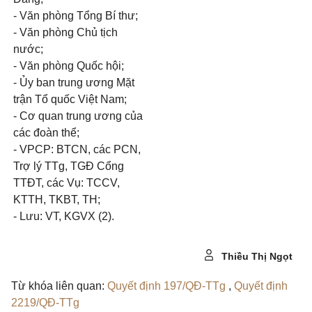
- V
ă
n phòng Tổng Bí thư;
- Văn phòng Ch
ủ
tịch
nước;
- V
ă
n phòng Quốc hội;
- Ủy ban trung ương Mặt
trận Tổ quốc Việt Nam;
- Cơ quan trung ương của
các đoàn thể;
- VPCP: BTCN, các PCN,
Trợ lý TTg, TGĐ Cổng
TTĐT, các Vụ: TCCV,
KTTH, TKBT, TH;
- Lưu: VT, KGVX (2)
.
Thiều Thị Ngọt
Từ khóa liên quan:
Quyết định 197/QĐ-TTg
,
Quyết định
2219/QĐ-TTg