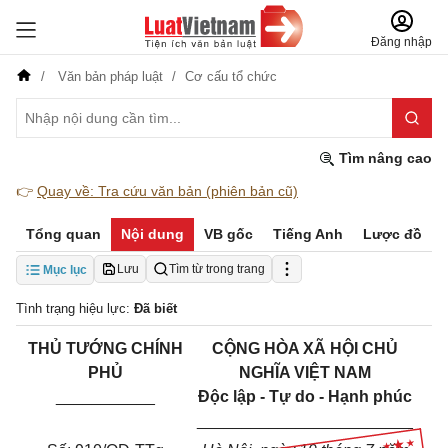
Đăng nhập
Văn bản pháp luật
Cơ cấu tổ chức
Tìm nâng cao
👉
Quay về: Tra cứu văn bản (phiên bản cũ)
Tổng quan
Nội dung
VB gốc
Tiếng Anh
Lược đồ
Lưu
Tìm từ trong trang
Mục lục
Tình trạng hiệu lực:
Đã biết
THỦ TƯỚNG CHÍNH
CỘNG HÒA XÃ HỘI CHỦ
PHỦ
NGHĨA VIỆT NAM
___________
Độc lập - Tự do - Hạnh phúc
________________________