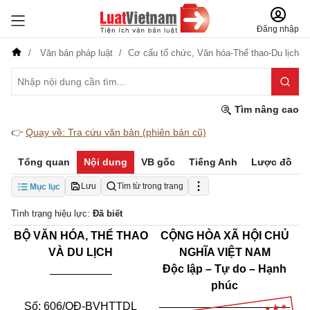
Đăng nhập
Văn bản pháp luật
Cơ cấu tổ chức,
Văn hóa-Thể thao-Du lịch
Tìm nâng cao
👉
Quay về: Tra cứu văn bản (phiên bản cũ)
Tổng quan
Nội dung
VB gốc
Tiếng Anh
Lược đồ
Lưu
Tìm từ trong trang
Mục lục
Tình trạng hiệu lực:
Đã biết
BỘ VĂN HÓA, THỂ THAO
CỘNG HÒA XÃ HỘI CHỦ
VÀ DU LỊCH
NGHĨA VIỆT NAM
__________
Độc lập – Tự do – Hạnh
phúc
_____________________
Số: 606/QĐ-BVHTTDL