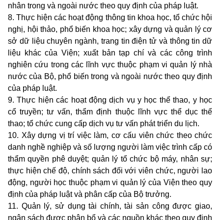
nhân trong và ngoài nước theo quy định của pháp luật.
8. Thực hiện các hoạt động thông tin khoa học, tổ chức hội
nghị, hội thảo, phổ biến khoa học; xây dựng và quản lý cơ
sở dữ liệu chuyên ngành, trang tin điện tử và thông tin dữ
liệu khác của Viện; xuất bản tạp chí và các công trình
nghiên cứu trong các lĩnh vực thuộc phạm vi quản lý nhà
nước của Bộ, phổ biến trong và ngoài nước theo quy định
của pháp luật.
9. Thực hiện các hoạt động dịch vụ y học thể thao, y học
cổ truyền; tư vấn, thẩm định thuộc lĩnh vực thể dục thể
thao; tổ chức cung cấp dịch vụ tư vấn phát triển du lịch.
10. Xây dựng vị trí việc làm, cơ cấu viên chức theo chức
danh nghề nghiệp và số lượng người làm việc trình cấp có
thẩm quyền phê duyệt; quản lý tổ chức bộ máy, nhân sự;
thực hiện chế độ, chính sách đối với viên chức, người lao
động, người học thuộc phạm vi quản lý của Viện theo quy
định của pháp luật và phân cấp của Bộ trưởng.
11. Quản lý, sử dụng tài chính, tài sản công được giao,
ngân sách được phân bổ và các nguồn khác theo quy định