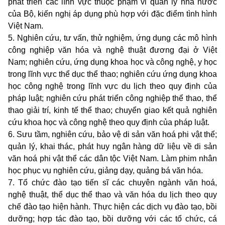
phát triển các lĩnh vực thuộc phạm vi quản lý nhà nước
của Bộ, kiến nghị áp dụng phù hợp với đặc điểm tình hình
Việt Nam.
5. Nghiên cứu, tư vấn, thử nghiệm, ứng dụng các mô hình
công nghiệp văn hóa và nghệ thuật đương đại ở Việt
Nam; nghiên cứu, ứng dụng khoa học và công nghệ, y học
trong lĩnh vực thể dục thể thao; nghiên cứu ứng dụng khoa
học công nghệ trong lĩnh vực du lịch theo quy định của
pháp luật; nghiên cứu phát triển công nghiệp thể thao, thể
thao giải trí, kinh tế thể thao; chuyển giao kết quả nghiên
cứu khoa học và công nghệ theo quy định của pháp luật.
6. Sưu tầm, nghiên cứu, bảo vệ di sản văn hoá phi vật thể;
quản lý, khai thác, phát huy ngân hàng dữ liệu về di sản
văn hoá phi vật thể các dân tộc Việt Nam. Làm phim nhân
học phục vụ nghiên cứu, giảng dạy, quảng bá văn hóa.
7. Tổ chức đào tạo tiến sĩ các chuyên ngành văn hoá,
nghệ thuật, thể dục thể thao và văn hóa du lịch theo quy
chế đào tạo hiện hành. Thực hiện các dịch vụ đào tạo, bồi
dưỡng; hợp tác đào tạo, bồi dưỡng với các tổ chức, cá