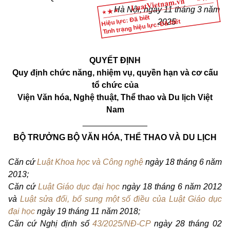
Hà Nội, ngày 11 tháng 3 năm
Hiệu lực: Đã biết
Tình trạng hiệu lực: Đã biết
2025
QUYẾT ĐỊNH
Quy định chức năng, nhiệm vụ, quyền hạn và cơ cấu
tổ chức của
Viện Văn hóa, Nghệ thuật, Thể thao và Du lịch Việt
Nam
______________
BỘ TRƯỞNG BỘ VĂN HÓA, THỂ THAO VÀ DU LỊCH
Căn cứ
Luật Khoa học và Công nghệ
ngày 18 tháng 6 năm
2013;
Căn cứ
Luật Giáo dục đại học
ngày 18 tháng 6 năm 2012
và
Luật sửa đổi, bổ sung một số điều của Luật Giáo dục
đại học
ngày 19 tháng 11 năm 2018;
Căn cứ Nghị định số
43/2025/NĐ-CP
ngày 28 tháng 02