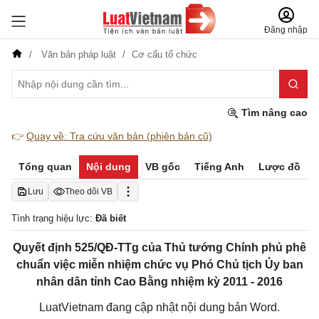
Đăng nhập
Văn bản pháp luật
Cơ cấu tổ chức
Tìm nâng cao
👉
Quay về: Tra cứu văn bản (phiên bản cũ)
Tổng quan
Nội dung
VB gốc
Tiếng Anh
Lược đồ
Lưu
Theo dõi VB
Tình trạng hiệu lực:
Đã biết
Quyết định 525/QĐ-TTg của Thủ tướng Chính phủ phê
chuẩn việc miễn nhiệm chức vụ Phó Chủ tịch Ủy ban
nhân dân tỉnh Cao Bằng nhiệm kỳ 2011 - 2016
LuatVietnam đang cập nhật nội dung bản Word.