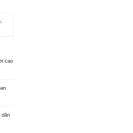
,
ời cao
ban
n dân