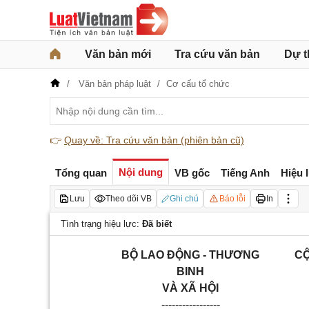
Văn bản mới
Tra cứu văn bản
Dự t
Văn bản pháp luật
Cơ cấu tổ chức
👉
Quay về: Tra cứu văn bản (phiên bản cũ)
Nội dung
Tổng quan
VB gốc
Tiếng Anh
Hiệu 
Lưu
Theo dõi VB
Ghi chú
Báo lỗi
In
Tình trạng hiệu lực:
Đã biết
BỘ LAO ĐỘNG - THƯƠNG
CỘ
BINH
VÀ XÃ HỘI
-----------------