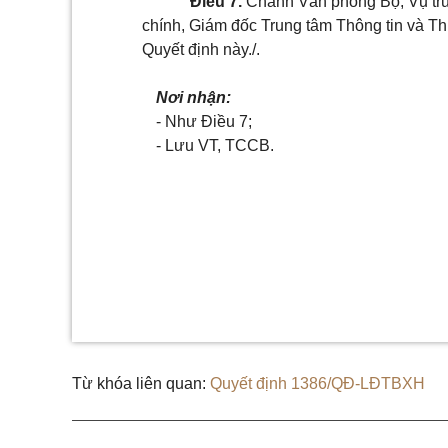
Điều 7.
Chánh Văn phòng Bộ, Vụ trư
chính, Giám đốc Trung tâm Thông tin và Thủ
Quyết định này./.
Nơi nhận:
- Như Điều 7;
- Lưu VT, TCCB.
Từ khóa liên quan:
Quyết định 1386/QĐ-LĐTBXH