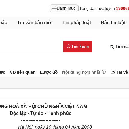
|
Danh mục
Tổng đài trực tuyến
19006
hảo
Tin văn bản mới
Tin pháp luật
Bản tin luật
Tìm kiếm
Tìm nâ
lực
VB liên quan
Lược đồ
Nội dung hợp nhất
Tải về
NG HOÀ XÃ HỘI CHỦ NGHĨA VIỆT NAM
Độc lập - Tự do - Hạnh phúc
---------------------------
Hà Nội, ngày 10 tháng 04 năm 2008