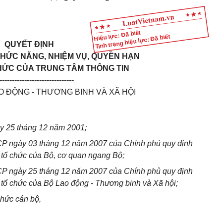
Hiệu lực: Đã biết
Tình trạng hiệu lực: Đã biết
QUYẾT ĐỊNH
CHỨC NĂNG, NHIỆM VỤ, QUYỀN HẠN
HỨC CỦA TRUNG TÂM THÔNG TIN
------------------------------
 ĐỘNG - THƯƠNG BINH VÀ XÃ HỘI
y 25 tháng 12 năm 2001;
P ngày 03 tháng 12 năm 2007 của Chính phủ quy định
 tổ chức của Bộ, cơ quan ngang Bộ;
P ngày 25 tháng 12 năm 2007 của Chính phủ quy định
 tổ chức của Bộ Lao động - Thương binh và Xã hội;
hức cán bộ,