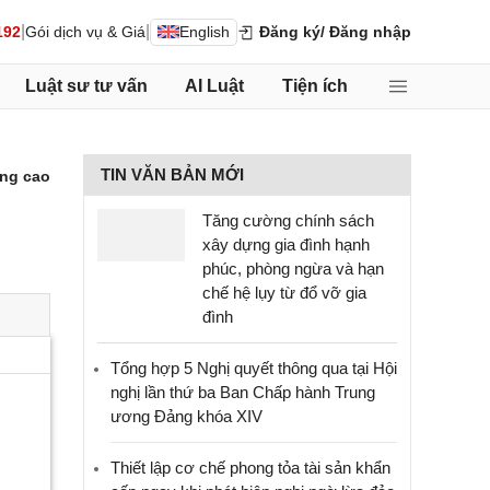
|
|
192
Gói dịch vụ & Giá
English
Đăng ký
/ Đăng nhập
Luật sư tư vấn
AI Luật
Tiện ích
TIN VĂN BẢN MỚI
ng cao
Tăng cường chính sách
xây dựng gia đình hạnh
phúc, phòng ngừa và hạn
chế hệ lụy từ đổ vỡ gia
đình
Tổng hợp 5 Nghị quyết thông qua tại Hội
nghị lần thứ ba Ban Chấp hành Trung
ương Đảng khóa XIV
Thiết lập cơ chế phong tỏa tài sản khẩn