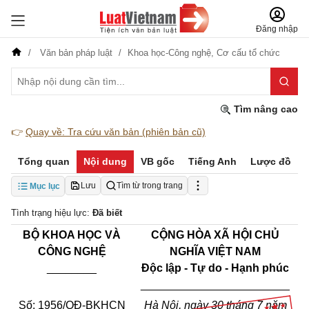
Đăng nhập
Văn bản pháp luật
Khoa học-Công nghệ,
Cơ cấu tổ chức
Tìm nâng cao
👉
Quay về: Tra cứu văn bản (phiên bản cũ)
Tổng quan
Nội dung
VB gốc
Tiếng Anh
Lược đồ
Lưu
Tìm từ trong trang
Mục lục
Tình trạng hiệu lực:
Đã biết
BỘ KHOA HỌC VÀ
CỘNG HÒA XÃ HỘI CHỦ
CÔNG NGHỆ
NGHĨA VIỆT NAM
________
Độc lập - Tự do - Hạnh phúc
________________________
Số: 1956/QĐ-BKHCN
Hà Nội, ngày 30 tháng 7 năm