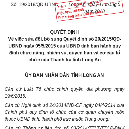
Số: 19/2018/QĐ-UBND
Long An, ngày 11 tháng 5
Hiệu lực: Đã biết
năm 2018
Tình trạng hiệu lực: Đã biết
QUYẾT ĐỊNH
Về việc sửa đổi, bổ sung Quyết định số 20/2015/QĐ-
UBND ngày 05/5/2015 của UBND tỉnh ban hành quy
định chức năng, nhiệm vụ, quyền hạn và cơ cấu tổ
chức của Thanh tra tỉnh Long An
__________
ỦY BAN NHÂN DÂN TỈNH LONG AN
Căn cứ Luật Tổ chức chính quyền địa phương ngày
19/6/2015;
Căn cứ Nghị định số 24/2014/NĐ-CP ngày 04/4/2014 của
Chính phủ quy định tổ chức của cơ quan chuyên môn
thuộc UBND tỉnh, thành phố trực thuộc Trung ương;
Căn cứ Thông tư liên tịch số 03/2014/TTLT-TTCP-BNV