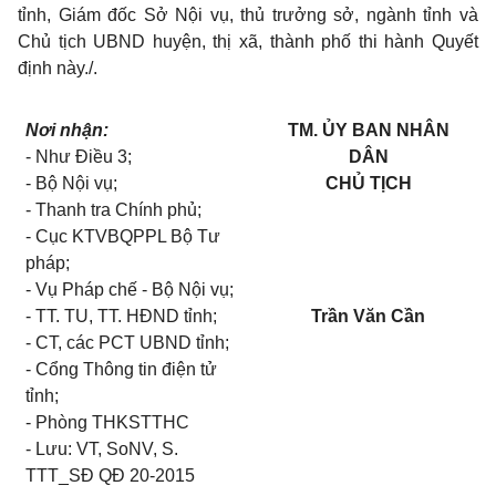
tỉnh, Giám đốc Sở Nội vụ, thủ trưởng sở, ngành tỉnh và
Chủ tịch UBND huyện, thị xã, thành phố thi hành Quyết
định này.
/.
Nơi nhận:
TM. ỦY BAN NHÂN
- Như Điều 3;
DÂN
- Bộ Nội vụ;
CHỦ TỊCH
- Thanh tra Chính phủ;
- Cục KTVBQPPL Bộ Tư
pháp;
- Vụ Pháp chế - Bộ Nội vụ;
- TT. TU, TT. HĐND tỉnh;
Trần Văn Cần
- CT, các PCT UBND tỉnh;
- Cổng Thông tin điện tử
tỉnh;
- Phòng THKSTTHC
- Lưu: VT, SoNV, S.
TTT_SĐ QĐ 20-2015