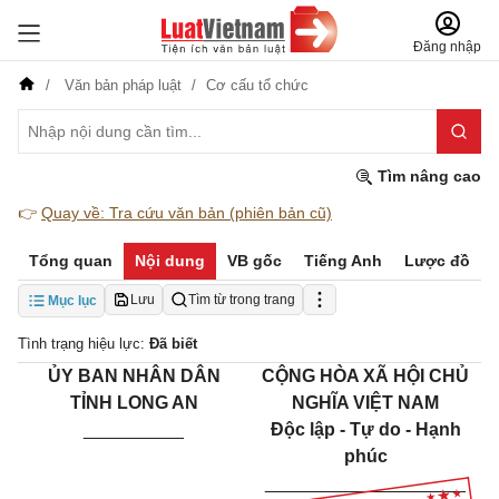
Đăng nhập
Văn bản pháp luật
Cơ cấu tổ chức
Tìm nâng cao
👉
Quay về: Tra cứu văn bản (phiên bản cũ)
Tổng quan
Nội dung
VB gốc
Tiếng Anh
Lược đồ
Lưu
Tìm từ trong trang
Mục lục
Tình trạng hiệu lực:
Đã biết
ỦY BAN NHÂN DÂN
CỘNG HÒA XÃ HỘI CHỦ
TỈNH LONG AN
NGHĨA VIỆT NAM
__________
Độc lập - Tự do - Hạnh
phúc
____________________