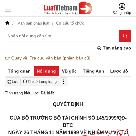
Đăng nhập
Văn bản pháp luật
Cơ cấu tổ chức
Tìm nâng cao
👉
Quay về: Tra cứu văn bản (phiên bản cũ)
Tổng quan
Nội dung
VB gốc
Tiếng Anh
Lược đồ
Lưu
Tìm từ trong trang
Tình trạng hiệu lực:
Đã biết
QUYẾT ĐỊNH
CỦA BỘ TRƯỞNG BỘ TÀI CHÍNH SỐ 145/1999/QĐ-
BTC
NGÀY 26 THÁNG 11 NĂM 1999 VỀ NHIỆM VỤ VÀ TỔ