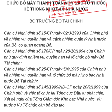
CHỨC BỘ MÁY THANH TOÁN VỐN ĐẦU TƯ THUỘC
Hiệu lực: Đã biết
HỆ THỐNG KHO BẠC NHÀ NƯỚC
Tình trạng hiệu lực: Đã biết
BỘ TRƯỞNG BỘ TÀI CHÍNH
Căn cứ Nghị định số 15/CP ngày 02/3/1993 của Chính phủ
về nhiệm vụ, quyền hạn và trách nhiệm quản lý Nhà nước
của Bộ, cơ quan ngang Bộ;
Căn cứ Nghị định số 178/CP ngày 28/10/1994 của Chính
phủ quy định
nhiệm vụ, quyền hạn và tổ chức bộ máy Bộ
Tài chính;
Căn cứ Nghị định số 25/CP ngày 5/4/1995 của Chính phủ
về nhiệm vụ, quyền hạn và tổ chức bộ máy Kho bạc Nhà
nước Bộ Tài chính;
Căn cứ Nghị định số 145/1999/NĐ-CP ngày 20/9/1999 của
Chính phủ về việc tổ chức lại Tổng cục Đầu tư phát triển;
Xét đề nghị của Tổng Giám đốc Kho bạc Nhà nước, Vụ
trưởng Vụ Tổ chức cán bộ đào tạo,