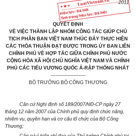
2011
Hiệu lực: Đã biết
Tình trạng hiệu lực: Đã biết
QUYẾT ĐỊNH
VỀ VIỆC THÀNH LẬP NHÓM CÔNG TÁC GIÚP CHỦ
TỊCH PHÂN BAN VIỆT NAM THÚC ĐẨY THỰC HIỆN
CÁC THỎA THUẬN ĐẠT ĐƯỢC TRONG ỦY BAN LIÊN
CHÍNH PHỦ VỀ HỢP TÁC GIỮA CHÍNH PHỦ NƯỚC
CỘNG HÒA XÃ HỘI CHỦ NGHĨA VIỆT NAM VÀ CHÍNH
PHỦ
CÁC TIỂU VƯƠNG QUỐC Ả-RẬP THỐNG NHẤT
-----------------------
BỘ TRƯỞNG BỘ CÔNG THƯƠNG
Căn cứ Nghị định số 189/2007/NĐ-CP ngày 27
tháng 12 năm 2007 của Chính phủ quy định chức năng,
nhiệm vụ, quyền hạn và cơ cấu tổ chức của Bộ Công
Thương;
Căn cứ ý kiến chỉ đạo của Thủ tướng Chính phủ tại