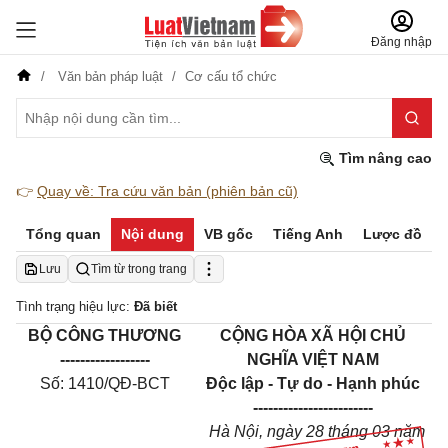
Đăng nhập
Văn bản pháp luật
Cơ cấu tổ chức
Tìm nâng cao
👉
Quay về: Tra cứu văn bản (phiên bản cũ)
Tổng quan
Nội dung
VB gốc
Tiếng Anh
Lược đồ
Lưu
Tìm từ trong trang
Tình trạng hiệu lực:
Đã biết
BỘ CÔNG THƯƠNG
CỘNG HÒA XÃ HỘI CHỦ
------------------
NGHĨA VIỆT NAM
Số: 1410/QĐ-BCT
Độc lập - Tự do - Hạnh phúc
------------------------
Hà Nội, ngày 28 tháng 03 năm