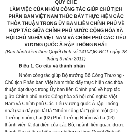
QUY CHẾ
LÀM VIỆC CỦA NHÓM CÔNG TÁC GIÚP CHỦ TỊCH
PHÂN BAN VIỆT NAM THÚC ĐẨY THỰC HIỆN CÁC
THỎA THUẬN TRONG ỦY BAN LIÊN CHÍNH PHỦ VỀ
HỢP TÁC GIỮA CHÍNH PHỦ NƯỚC CỘNG HÒA XÃ
HỘI CHỦ NGHĨA VIỆT NAM VÀ CHÍNH PHỦ CÁC TIỂU
VƯƠNG QUỐC Ả-RẬP THỐNG NHẤT
(Ban hành kèm theo Quyết định số 1410/QĐ-BCT ngày 28
tháng 3 năm 2011)
Điều 1. Cơ cấu và thành phần
Nhóm công tác giúp Bộ trưởng Bộ Công Thương -
Chủ tịch Phân ban Việt Nam thúc đẩy thực hiện các thỏa
thuận đạt được trong Ủy ban liên Chính phủ về hợp tác
giữa Chính phủ nước Cộng hòa xã hội chủ nghĩa Việt
Nam và Chính phủ Các Tiểu vương quốc Ả-rập Thống
nhất (sau đây gọi tắt là “Nhóm công tác”) gồm một (01)
Trưởng nhóm, hai (02) Phó Trưởng Nhóm và ba (03)
thành viên là đại diện của các Bộ, ngành liên quan, được
thành lập và thực hiện các nhiệm vụ theo Quyết định số