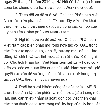
ngày 25 tháng 11 năm 2010 tại Hà Nội để thành lập Nhóm
công tác chung giữa hai nước (Joint Working Group).
2. Theo dõi và đề xuất với Chủ tịch Phân ban Việt
Nam các biện pháp cần thiết để thúc đẩy việc triển khai
thực hiện các thỏa thuận đạt được trong các kỳ họp của
Ủy ban liên Chính phủ Việt Nam - UAE.
3. Nghiên cứu và đề xuất với Chủ tịch Phân ban
Việt Nam các biện pháp mở rộng hợp tác với UAE trong
các lĩnh vực ngoại giao, kinh tế, thương mại, đầu tư, lao
động, tài chính và các lĩnh vực cần thiết khác. Kiến nghị
với Chủ tịch Phân ban Việt Nam xem xét xử lý hoặc có ý
kiến với các cơ quan liên quan của Việt Nam xem xét, giải
quyết các vấn đề vướng mắc phát sinh cụ thể trong hợp
tác với UAE theo lĩnh vực chuyên ngành.
4. Phối hợp với Nhóm công tác của phía UAE tổ
chức họp định kỳ luân phiên tại mỗi nước (sáu tháng một
lần, nếu cần thiết) nhằm rà soát, đôn đốc việc triển khai
các thỏa thuận đạt được trong mỗi kỳ họp của Ủy ban liên