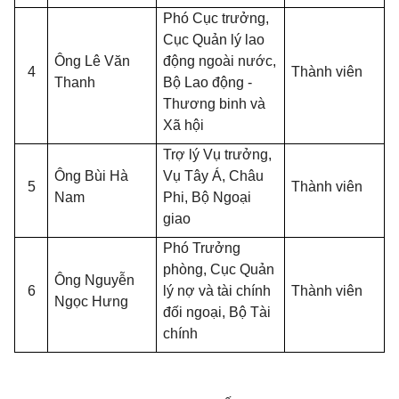
Phó Cục trưởng,
Cục Quản lý lao
Ông Lê Văn
động ngoài nước,
4
Thành viên
Thanh
Bộ Lao động -
Thương binh và
Xã hội
Trợ lý Vụ trưởng,
Ông Bùi Hà
Vụ Tây Á, Châu
5
Thành viên
Nam
Phi, Bộ Ngoại
giao
Phó Trưởng
phòng, Cục Quản
Ông Nguyễn
6
lý nợ và tài chính
Thành viên
Ngọc Hưng
đối ngoại, Bộ Tài
chính