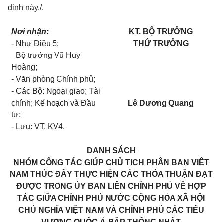
định này./.
Nơi nhận:
KT. BỘ TRƯỞNG
- Như Điều 5;
THỨ TRƯỞNG
- Bộ trưởng Vũ Huy
Hoàng;
- Văn phòng Chính phủ;
- Các Bộ: Ngoại giao; Tài
chính; Kế hoạch và Đầu
Lê Dương Quang
tư;
- Lưu: VT, KV4.
DANH SÁCH
NHÓM CÔNG TÁC GIÚP CHỦ TỊCH PHÂN BAN VIỆT
NAM THÚC ĐẨY THỰC HIỆN CÁC THỎA THUẬN ĐẠT
ĐƯỢC TRONG ỦY BAN LIÊN CHÍNH PHỦ VỀ HỢP
TÁC GIỮA CHÍNH PHỦ NƯỚC CỘNG HÒA XÃ HỘI
CHỦ NGHĨA VIỆT NAM VÀ CHÍNH PHỦ CÁC TIỂU
VƯƠNG QUỐC Ả-RẬP THỐNG NHẤT