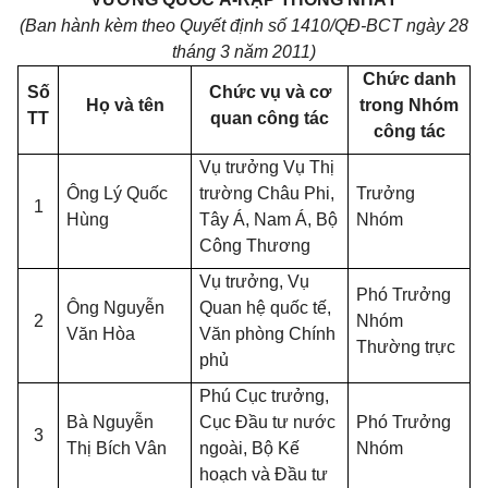
(Ban hành kèm theo Quyết định số 1410/QĐ-BCT ngày 28
tháng 3 năm 2011)
Chức danh
Số
Chức vụ và cơ
Họ và tên
trong Nhóm
TT
quan công tác
công tác
Vụ trưởng Vụ Thị
Ông Lý Quốc
trường Châu Phi,
Trưởng
1
Hùng
Tây Á, Nam Á, Bộ
Nhóm
Công Thương
Vụ trưởng, Vụ
Phó Trưởng
Ông Nguyễn
Quan hệ quốc tế,
2
Nhóm
Văn Hòa
Văn phòng Chính
Thường trực
phủ
Phú Cục trưởng,
Bà Nguyễn
Cục Đầu tư nước
Phó Trưởng
3
Thị Bích Vân
ngoài, Bộ Kế
Nhóm
hoạch và Đầu tư