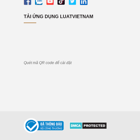
TẢI ỨNG DỤNG LUATVIETNAM
Quét mã QR code để cài đặt