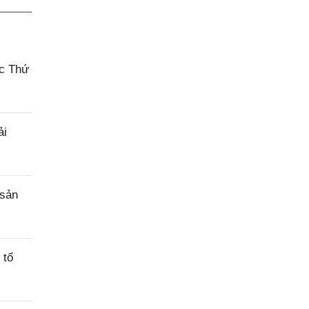
ác Thứ
ải
 sản
 tổ