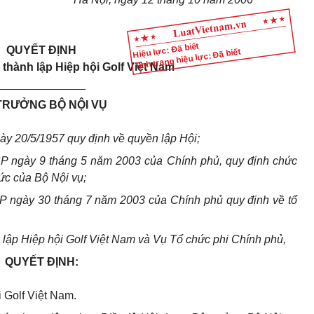
Hiệu lực: Đã biết
QUYẾT ĐỊNH
Tình trạng hiệu lực: Đã biết
 thành lập
Hiệp hội Golf Việt Nam
______________
TRƯỞNG BỘ NỘI VỤ
y 20/5/1957 quy định về quyền lập Hội;
P ngày 9 tháng 5 năm 2003 của Chính phủ, quy định chức
ức của Bộ Nội vụ;
P ngày 30 tháng 7 năm 2003 của Chính phủ quy định về tổ
 lập Hiệp hội Golf Việt Nam và Vụ Tổ chức phi Chính phủ,
QUYẾT ĐỊNH:
 Golf Việt Nam.