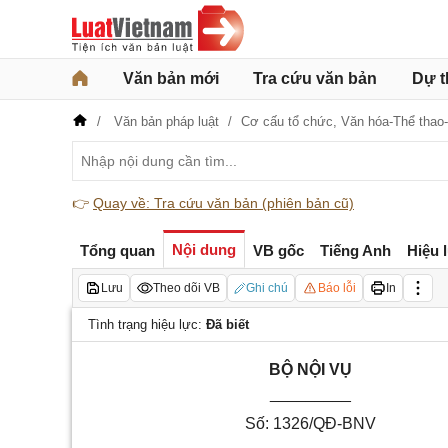
Văn bản mới
Tra cứu văn bản
Dự t
Văn bản pháp luật
Cơ cấu tổ chức,
Văn hóa-Thể thao-
👉
Quay về: Tra cứu văn bản (phiên bản cũ)
Nội dung
Tổng quan
VB gốc
Tiếng Anh
Hiệu 
Lưu
Theo dõi VB
Ghi chú
Báo lỗi
In
Tình trạng hiệu lực:
Đã biết
BỘ NỘI VỤ
_________
Số: 1326/QĐ-BNV