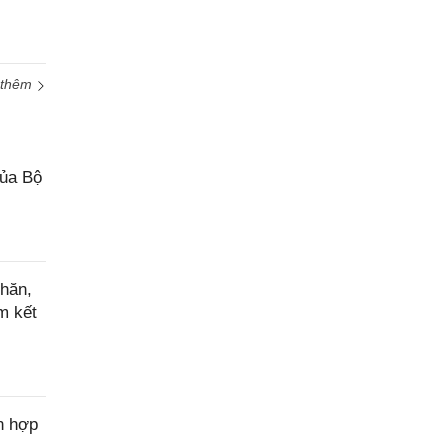
 thêm
của Bộ
hăn,
m kết
n hợp