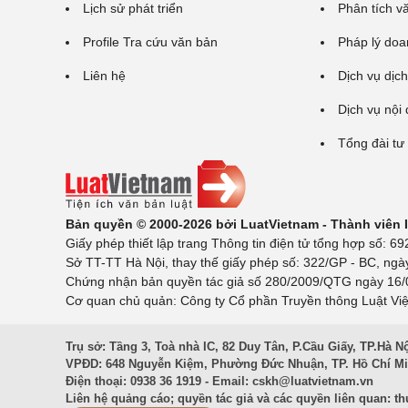
Lịch sử phát triển
Phân tích v
Profile Tra cứu văn bản
Pháp lý doa
Liên hệ
Dịch vụ dịch
Dịch vụ nội
Tổng đài tư
Bản quyền © 2000-2026 bởi LuatVietnam - Thành viên
Giấy phép thiết lập trang Thông tin điện tử tổng hợp số:
Sở TT-TT Hà Nội, thay thế giấy phép số: 322/GP - BC, ngà
Chứng nhận bản quyền tác giả số 280/2009/QTG ngày 16/02
Cơ quan chủ quản: Công ty Cổ phần Truyền thông Luật Việ
Trụ sở: Tầng 3, Toà nhà IC, 82 Duy Tân, P.Cầu Giấy, TP.Hà N
VPĐD: 648 Nguyễn Kiệm, Phường Đức Nhuận, TP. Hồ Chí M
Điện thoại: 0938 36 1919 - Email:
cskh@luatvietnam.vn
Liên hệ quảng cáo; quyền tác giả và các quyền liên quan:
th