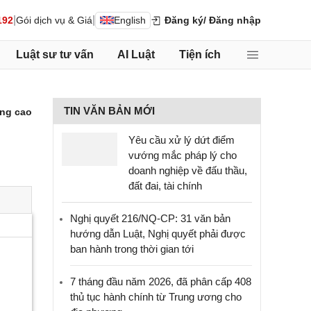
|
|
192
Gói dịch vụ & Giá
English
Đăng ký
/ Đăng nhập
Luật sư tư vấn
AI Luật
Tiện ích
TIN VĂN BẢN MỚI
ng cao
Yêu cầu xử lý dứt điểm
vướng mắc pháp lý cho
doanh nghiệp về đấu thầu,
đất đai, tài chính
Nghị quyết 216/NQ-CP: 31 văn bản
hướng dẫn Luật, Nghị quyết phải được
ban hành trong thời gian tới
7 tháng đầu năm 2026, đã phân cấp 408
thủ tục hành chính từ Trung ương cho