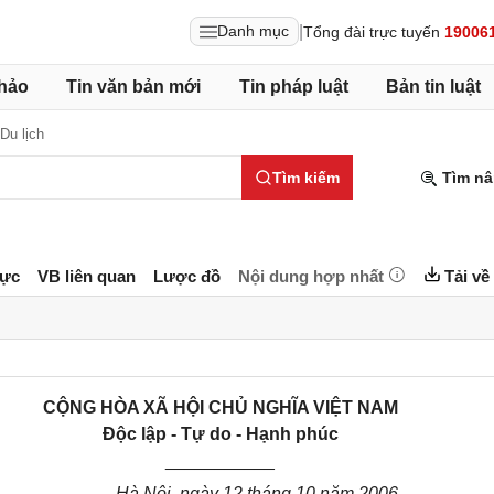
|
Danh mục
Tổng đài trực tuyến
19006
hảo
Tin văn bản mới
Tin pháp luật
Bản tin luật
Du lịch
Tìm kiếm
Tìm nâ
lực
VB liên quan
Lược đồ
Nội dung hợp nhất
Tải về
CỘNG HÒA XÃ HỘI CHỦ NGHĨA VIỆT NAM
Độc lập - Tự do - Hạnh phúc
___________
Hà Nội, ngày 12 tháng 10 năm 2006