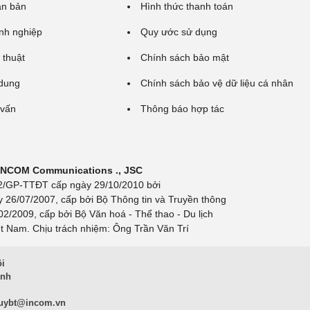
ăn bản
Hình thức thanh toán
nh nghiệp
Quy ước sử dụng
 thuật
Chính sách bảo mật
 dung
Chính sách bảo vệ dữ liệu cá nhân
 vấn
Thông báo hợp tác
 INCOM Communications ., JSC
 692/GP-TTĐT cấp ngày 29/10/2010 bởi
y 26/07/2007, cấp bởi Bộ Thông tin và Truyền thông
/2009, cấp bởi Bộ Văn hoá - Thể thao - Du lịch
t Nam. Chịu trách nhiệm: Ông Trần Văn Trí
ội
inh
uybt@incom.vn