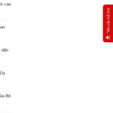
ời cao
ban
Yêu
n dân
cầu
hỗ trợ
 Ủy
của Bộ