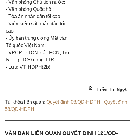
- Văn phòng Chủ tịch nước;
- Văn phòng Quốc hội;
- Tòa án nhân dân tối cao;
- Viện kiểm sát nhân dân tối
cao;
- Ủy ban trung ương Mặt trận
Tổ quốc Việt Nam;
- VPCP: BTCN, các PCN, Trợ
lý TTg, TGĐ cổng TTĐT;
- Lưu: VT, HĐPH(2b).
Thiều Thị Ngọt
Từ khóa liên quan:
Quyết định 08/QĐ-HĐPH
,
Quyết định
53/QĐ-HĐPH
VĂN BẢN LIÊN QUAN QUYẾT ĐỊNH 121/QĐ-