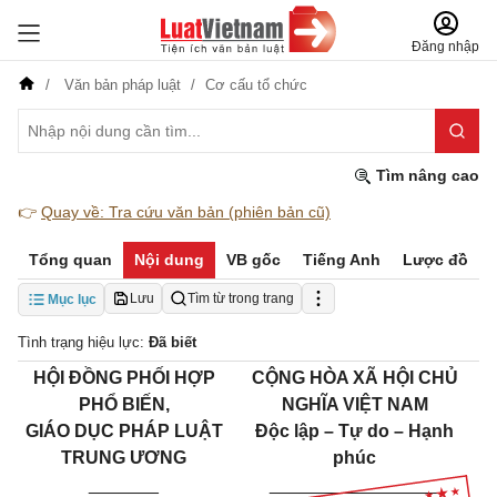
Đăng nhập
Văn bản pháp luật
Cơ cấu tổ chức
Tìm nâng cao
👉
Quay về: Tra cứu văn bản (phiên bản cũ)
Tổng quan
Nội dung
VB gốc
Tiếng Anh
Lược đồ
Lưu
Tìm từ trong trang
Mục lục
Tình trạng hiệu lực:
Đã biết
HỘI ĐỒNG PHỐI HỢP
CỘNG HÒA XÃ HỘI CHỦ
PHỔ BIẾN,
NGHĨA VIỆT NAM
GIÁO DỤC PHÁP LUẬT
Độc lập – Tự do – Hạnh
TRUNG ƯƠNG
phúc
_______
_________________