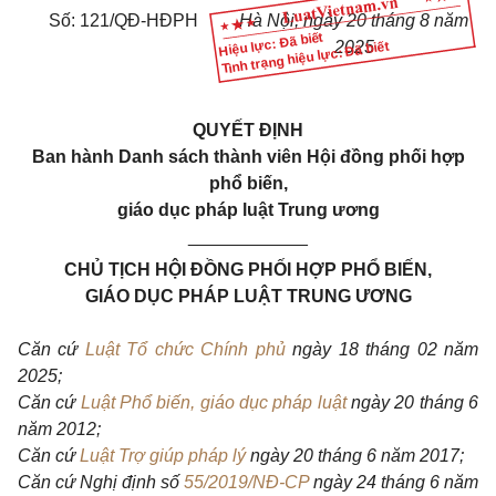
Số: 121/QĐ-HĐPH
Hà Nội, ngày 20 tháng 8 năm
Hiệu lực: Đã biết
Tình trạng hiệu lực: Đã biết
2025
QUYẾT ĐỊNH
Ban hành Danh sách thành viên Hội đồng phối hợp
phổ biến,
giáo dục pháp luật Trung ương
____________
CHỦ TỊCH HỘI ĐỒNG PHỐI HỢP PHỔ BIẾN,
GIÁO DỤC PHÁP LUẬT TRUNG ƯƠNG
Căn cứ
Luật Tổ chức Chính phủ
ngày 18 tháng 02 năm
2025;
Căn cứ
Luật Phổ biến, giáo dục pháp luật
ngày 20 tháng 6
năm 2012;
Căn cứ
Luật Trợ giúp pháp lý
ngày 20 tháng 6 năm 2017;
Căn cứ Nghị định số
55/2019/NĐ-CP
ngày 24 tháng 6 năm