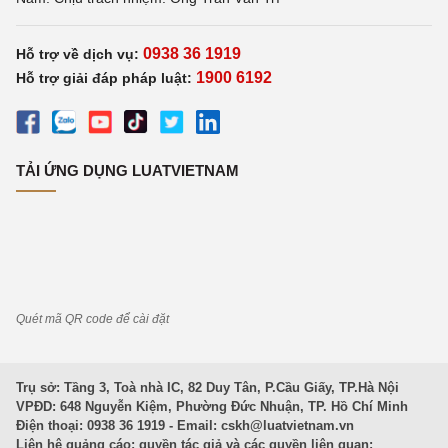
0938 36 1919
Hỗ trợ về dịch vụ:
1900 6192
Hỗ trợ giải đáp pháp luật:
TẢI ỨNG DỤNG LUATVIETNAM
Quét mã QR code để cài đặt
Trụ sở: Tầng 3, Toà nhà IC, 82 Duy Tân, P.Cầu Giấy, TP.Hà Nội
VPĐD: 648 Nguyễn Kiệm, Phường Đức Nhuận, TP. Hồ Chí Minh
Điện thoại: 0938 36 1919 - Email:
cskh@luatvietnam.vn
Liên hệ quảng cáo; quyền tác giả và các quyền liên quan: