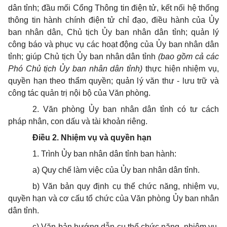
dân tỉnh; đầu mối Cổng Thông tin điện tử, kết nối hệ thống
thông tin hành chính điện tử chỉ đạo, điều hành của Ủy
ban nhân dân, Chủ tịch
Ủy ban
nhân dân tỉnh; quản lý
công báo và phục vụ các hoạt động của
Ủy ban
nhân dân
tỉnh; giúp Chủ tịch
Ủy ban
nhân dân tỉnh
(bao gồm cả các
Phó Chủ tịch
Ủy ban
nhân dân tỉnh)
thực hiện nhiệm vụ,
quyền hạn theo thẩm quyền; quản lý văn thư - lưu trữ và
công tác quản trị nội bộ của Văn phòng.
2. Văn phòng
Ủy ban
nhân dân tỉnh có tư cách
pháp nhân, con dấu và tài khoản riêng.
Điều 2. Nhiệm vụ và quyền hạn
1. Trình
Ủy ban
nhân dân tỉnh ban hành:
a) Quy chế làm việc của
Ủy ban
nhân dân tỉnh.
b) Văn bản quy định cụ thể chức năng, nhiệm vụ,
quyền hạn và cơ cấu tổ chức của Văn phòng
Ủy ban
nhân
dân tỉnh.
c) Văn bản hướng dẫn cụ thể chức năng, nhiệm vụ,