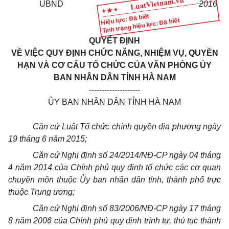
UBND
2016
Hiệu lực: Đã biết
Tình trạng hiệu lực: Đã biết
QUYẾT ĐỊNH
VỀ VIỆC QUY ĐỊNH CHỨC NĂNG, NHIỆM VỤ, QUYỀN
HẠN VÀ CƠ CẤU TỔ CHỨC CỦA VĂN PHÒNG ỦY
BAN NHÂN DÂN TỈNH HÀ NAM
--------------------
ỦY BAN NHÂN DÂN TỈNH HÀ NAM
Căn cứ Luật
Tổ chức
chính quyền địa phương ngày
19 tháng 6 năm 2015;
Căn cứ Nghị định số 24/2014/NĐ-CP ngày 04 tháng
4 năm 2014 của Chính phủ quy định tổ chức các cơ quan
chuyên môn thuộc
Ủy ban
nhân dân tỉnh, thành phố trực
thuộc Trung ương;
Căn cứ Nghị định số 83/2006/NĐ-CP ngày 17 tháng
8 năm 2006 của Chính phủ quy định trình tự, thủ tục thành