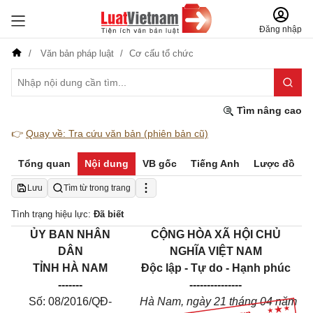
Đăng nhập
Văn bản pháp luật
Cơ cấu tổ chức
Tìm nâng cao
👉
Quay về: Tra cứu văn bản (phiên bản cũ)
Tổng quan
Nội dung
VB gốc
Tiếng Anh
Lược đồ
Lưu
Tìm từ trong trang
Tình trạng hiệu lực:
Đã biết
ỦY BAN
NHÂN
CỘNG HÒA XÃ HỘI CHỦ
D
Â
N
NGHĨA VIỆT NAM
T
Ỉ
NH H
À
NAM
Độc lập - Tự do - Hạnh phúc
-------
---------------
Số: 08/2016/QĐ-
Hà Nam, ngày
21
tháng
0
4 năm