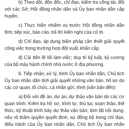
b) Theo dõi, đôn đốc, chỉ đạo, kiểm tra công tác đối
với các Sở; Hội đồng nhân dân và Ủy ban nhân dân cấp
huyện.
c) Thực hiện nhiệm vụ trước Hội đồng nhân dân
tỉnh; tiếp xúc, báo cáo, trả lời kiến nghị của cử tri.
d) Chỉ đạo, áp dụng biện pháp cần thiết giải quyết
công việc trong trường hợp đột xuất, khẩn cấp.
đ) Cải tiến lề lối làm việc; duy trì kỷ luật, kỷ cương
của bộ máy hành chính nhà nước ở địa phương.
6. Tiếp nhận, xử lý, trình Ủy ban nhân dân, Chủ tịch
Ủy ban
nhân dân tỉnh giải quyết những văn bản, hồ sơ do
các cơ quan, tổ chức, cá nhân gửi, trình
(
văn
bản đế
n)
:
a) Đối với đề án, dự án, dự thảo văn bản do các cơ
quan trình: Kiểm tra hồ sơ, trình tự, thủ tục soạn thảo, thể
thức, kỹ thuật trình bày dự thảo văn bản; tóm tắt nội dung,
nêu rõ
thẩm quyền
quyết định, sự đồng bộ trong chỉ đạo,
điều hành của
Ủy ban
nhân dân, Chủ tịch
Ủy ban
nhân