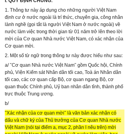
I. QUY ĐỊNH CHUNG:
1. Thông tư này áp dụng cho những người Việt Nam
định cư ở nước ngoài là trí thức, chuyên gia, công nhân
lành nghề (gọi tắt là người Việt Nam ở nước ngoài) về
nước làm việc trong thời gian từ 01 năm trở lên theo lời
mời của Cơ quan Nhà nước Việt Nam, có xác nhận của
Cơ quan mời.
2. Một số từ ngữ trong thông tư này được hiểu như sau:
a/ "Cơ quan Nhà nước Việt Nam" gồm Quốc hội, Chính
phủ, Viện Kiểm sát Nhân dân tối cao, Toà án Nhân dân
tối cao, các cơ quan cấp Bộ, cơ quan ngang Bộ, cơ
quan thuộc Chính phủ, Uỷ ban nhân dân tỉnh, thành phố
trực thuộc Trung ương.
b/
''Xác nhận của cơ quan mời'' là văn bản xác nhận có
dấu và chữ ký của Thủ trưởng của Cơ quan Nhà nước
Việt Nam (nói tại điểm a, mục 2, phần I nêu trên) mời