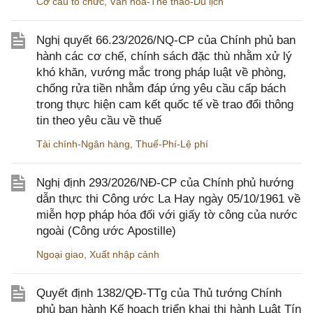
Cơ cấu tổ chức
,
Văn hóa-Thể thao-Du lịch
Nghị quyết 66.23/2026/NQ-CP của Chính phủ ban
hành các cơ chế, chính sách đặc thù nhằm xử lý
khó khăn, vướng mắc trong pháp luật về phòng,
chống rửa tiền nhằm đáp ứng yêu cầu cấp bách
trong thực hiện cam kết quốc tế về trao đổi thông
tin theo yêu cầu về thuế
Tài chính-Ngân hàng
,
Thuế-Phí-Lệ phí
Nghị định 293/2026/NĐ-CP của Chính phủ hướng
dẫn thực thi Công ước La Hay ngày 05/10/1961 về
miễn hợp pháp hóa đối với giấy tờ công của nước
ngoài (Công ước Apostille)
Ngoại giao
,
Xuất nhập cảnh
Quyết định 1382/QĐ-TTg của Thủ tướng Chính
phủ ban hành Kế hoạch triển khai thi hành Luật Tín