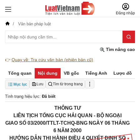
Đăng nhập
Văn bản pháp luật
Tìm nâng cao
👉
Quay về: Tra cứu văn bản (phiên bản cũ)
Tổng quan
Nội dung
VB gốc
Tiếng Anh
Lược đồ
Lưu
Tìm từ trong trang
Mục lục
Tình trạng hiệu lực:
Đã biết
THÔNG TƯ
LIÊN TỊCH TỔNG CỤC HẢI QUAN - BỘ NGOẠI
GIAO
SỐ 03/2000/TTLT-TCHQ-BNG NGÀY 06 THÁNG
6 NĂM 2000
HƯỚNG DẪN THI HÀNH ĐIỀU 4 QUYẾT ĐỊNH SỐ