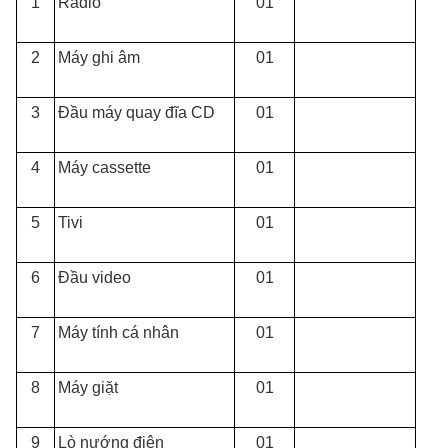
1
Radio
01
2
Máy ghi âm
01
3
Đầu máy quay đĩa CD
01
4
Máy cassette
01
5
Tivi
01
6
Đầu video
01
7
Máy tính cá nhân
01
8
Máy giặt
01
9
Lò nướng điện
01