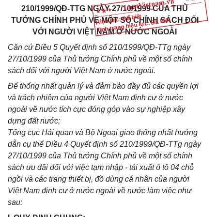
210/1999/QĐ-TTG NGÀY 27/10/1999 CỦA THỦ
Hiệu lực: Đã biết
TƯỚNG CHÍNH PHỦ VỀ MỘT SỐ CHÍNH SÁCH
ĐỐI
Tình trạng hiệu lực: Đã biết
VỚI NGƯỜI VIỆT NAM Ở NƯỚC NGOÀI
Căn cứ Điều 5 Quyết định số 210/1999/QĐ-TTg ngày
27/10/1999 của Thủ tướng Chính phủ về một số chính
sách đối với người Việt Nam ở nước ngoài.
Để thống nhất quản lý và đảm bảo đầy đủ các quyền lợi
và trách nhiệm của người Việt Nam định cư ở nước
ngoài về nước tích cực đóng góp vào sự nghiệp xây
dựng đất nước;
Tổng cục Hải quan và Bộ Ngoại giao thống nhất hướng
dẫn cụ thể Diều 4 Quyết định số 210/1999/QĐ-TTg ngày
27/10/1999 của Thủ tướng Chính phủ về một số chính
sách ưu đãi đối với việc tạm nhập - tái xuất ô tô 04 chỗ
ngồi và các trang thiết bị, đồ dùng cá nhân của người
Việt Nam định cư ở nước ngoài về nước làm việc như
sau: