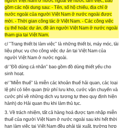
người Việt Nam ở nước ngoài về nước làm việc, bao
gồm các nội dung sau: - Tên, số hộ chiếu, địa chỉ ở
nước ngoài của người Việt Nam ở nước ngoài được
mời. - Thời gian công tác ở Việt Nam. - Các công việc
cụ thể hoặc dự án, đề án người Việt Nam ở nước ngoài
tham gia tại Việt Nam.
c/ "Trang thiết bị làm việc" là những thiết bị, máy móc, tài
liệu phục vụ cho công việc dự án tại Việt Nam của
người Việt Nam ở nước ngoài.
d/ "Đồ dùng cá nhân" bao gồm đồ dùng thiết yếu cho
sinh hoạt.
e/ "Miễn thuế" là miễn các khoản thuế hải quan, các loại
lệ phí có liên quan (trừ phí lưu kho, cước vận chuyển và
cước phí về những dịch vụ tương tự theo quy định hiện
hành) do Hải quan thu khi làm thủ tục.
3. Về trách nhiệm, tất cả hàng hoá được tạm nhập miễn
thuế của người Việt Nam ở nước ngoài sau khi hết thời
hạn làm việc tại Việt Nam đều phải tái xuất, trường hợp