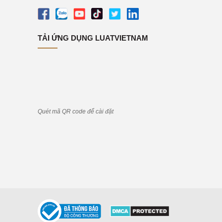
hỗ trợ
TẢI ỨNG DỤNG LUATVIETNAM
Quét mã QR code để cài đặt