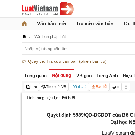
Văn bản mới
Tra cứu văn bản
Dự t
Văn bản pháp luật
👉
Quay về: Tra cứu văn bản (phiên bản cũ)
Nội dung
Tổng quan
VB gốc
Tiếng Anh
Hiệu 
Lưu
Theo dõi VB
Ghi chú
Báo lỗi
In
Tình trạng hiệu lực:
Đã biết
Quyết định 5989/QĐ-BGDĐT của Bộ Giá
Đại học Nộ
LuatVietnam đa