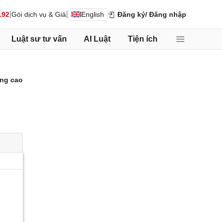
|
|
192
Gói dịch vụ & Giá
English
Đăng ký
/ Đăng nhập
Luật sư tư vấn
AI Luật
Tiện ích
ng cao