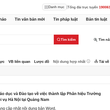
|
Danh mục
Tổng đài trực tuyến
19006
hảo
Tin văn bản mới
Tin pháp luật
Bản tin luật
Tìm kiếm
Tìm nâ
lực
VB liên quan
Lược đồ
Nội dung hợp nhất
Tải về
o dục và Đào tạo về việc thành lập Phân hiệu Trường
i vụ Hà Nội tại Quảng Nam
ng cập nhật nội dung bản Word.