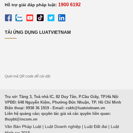
1900 6192
Hỗ trợ giải đáp pháp luật:
TẢI ỨNG DỤNG LUATVIETNAM
Quét mã QR code để cài đặt
Trụ sở: Tầng 3, Toà nhà IC, 82 Duy Tân, P.Cầu Giấy, TP.Hà Nội
VPĐD: 648 Nguyễn Kiệm, Phường Đức Nhuận, TP. Hồ Chí Minh
Điện thoại: 0938 36 1919 - Email:
cskh@luatvietnam.vn
Liên hệ quảng cáo; quyền tác giả và các quyền liên quan:
thuybt@incom.vn
Văn Bản Pháp Luật
|
Luật Doanh nghiệp
|
Luật Đất đai
|
Luật
Hình sự 2015