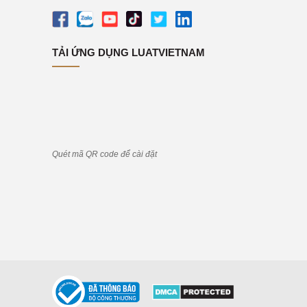
hỗ trợ
TẢI ỨNG DỤNG LUATVIETNAM
Quét mã QR code để cài đặt