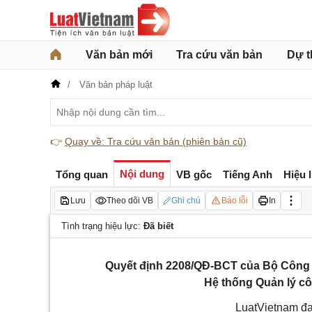
Văn bản mới
Tra cứu văn bản
Dự t
Văn bản pháp luật
👉
Quay về: Tra cứu văn bản (phiên bản cũ)
Nội dung
Tổng quan
VB gốc
Tiếng Anh
Hiệu 
Lưu
Theo dõi VB
Ghi chú
Báo lỗi
In
Tình trạng hiệu lực:
Đã biết
Quyết định 2208/QĐ-BCT của Bộ Công 
Hệ thống Quản lý c
LuatVietnam đa