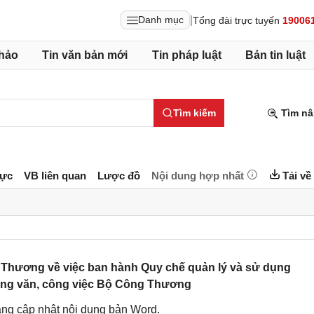
|
Danh mục
Tổng đài trực tuyến
19006
hảo
Tin văn bản mới
Tin pháp luật
Bản tin luật
Tìm kiếm
Tìm nâ
lực
VB liên quan
Lược đồ
Nội dung hợp nhất
Tải về
Thương về việc ban hành Quy chế quản lý và sử dụng
ông văn, công việc Bộ Công Thương
ng cập nhật nội dung bản Word.