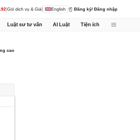
|
|
192
Gói dịch vụ & Giá
English
Đăng ký
/ Đăng nhập
Luật sư tư vấn
AI Luật
Tiện ích
ng cao