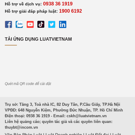
0938 36 1919
Hỗ trợ về dịch vụ:
1900 6192
Hỗ trợ giải đáp pháp luật:
TẢI ỨNG DỤNG LUATVIETNAM
Quét mã QR code để cài đặt
Trụ sở: Tầng 3, Toà nhà IC, 82 Duy Tân, P.Cầu Giấy, TP.Hà Nội
VPĐD: 648 Nguyễn Kiệm, Phường Đức Nhuận, TP. Hồ Chí Minh
Điện thoại: 0938 36 1919 - Email:
cskh@luatvietnam.vn
Liên hệ quảng cáo; quyền tác giả và các quyền liên quan:
thuybt@incom.vn
Văn Bản Pháp Luật
|
Luật Doanh nghiệp
|
Luật Đất đai
|
Luật