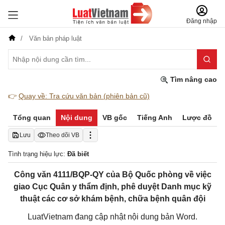
Đăng nhập
Văn bản pháp luật
Tìm nâng cao
👉
Quay về: Tra cứu văn bản (phiên bản cũ)
Tổng quan
Nội dung
VB gốc
Tiếng Anh
Lược đồ
Lưu
Theo dõi VB
Tình trạng hiệu lực:
Đã biết
Công văn 4111/BQP-QY của Bộ Quốc phòng về việc
giao Cục Quân y thẩm định, phê duyệt Danh mục kỹ
thuật các cơ sở khám bệnh, chữa bệnh quân đội
LuatVietnam đang cập nhật nội dung bản Word.