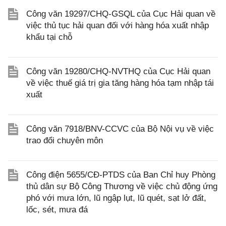
Công văn 19297/CHQ-GSQL của Cục Hải quan về
việc thủ tục hải quan đối với hàng hóa xuất nhập
khẩu tại chỗ
Công văn 19280/CHQ-NVTHQ của Cục Hải quan
về việc thuế giá trị gia tăng hàng hóa tạm nhập tái
xuất
Công văn 7918/BNV-CCVC của Bộ Nội vụ về việc
trao đổi chuyên môn
Công điện 5655/CĐ-PTDS của Ban Chỉ huy Phòng
thủ dân sự Bộ Công Thương về việc chủ động ứng
phó với mưa lớn, lũ ngập lụt, lũ quét, sạt lở đất,
lốc, sét, mưa đá