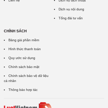
Liên hệ
Dịch vụ dịch thuật
Dịch vụ nội dung
Tổng đài tư vấn
CHÍNH SÁCH
Bảng giá phần mềm
Hình thức thanh toán
Quy ước sử dụng
Chính sách bảo mật
Chính sách bảo vệ dữ liệu
cá nhân
Thông báo hợp tác