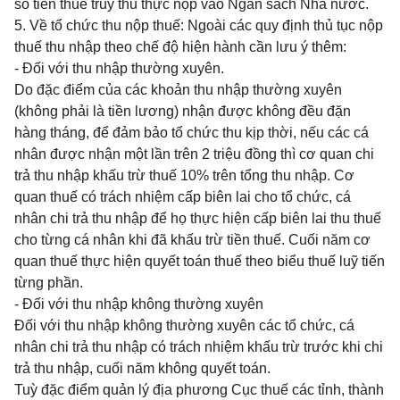
số tiền thuế truy thu thực nộp vào Ngân sách Nhà nước.
5. Về tổ chức thu nộp thuế: Ngoài các quy định thủ tục nộp
thuế thu nhập theo chế độ hiện hành cần lưu ý thêm:
- Đối với thu nhập thường xuyên.
Do đặc điểm của các khoản thu nhập thường xuyên
(không phải là tiền lương) nhận được không đều đặn
hàng tháng, để đảm bảo tổ chức thu kịp thời, nếu các cá
nhân được nhận một lần trên 2 triệu đồng thì cơ quan chi
trả thu nhập khấu trừ thuế 10% trên tổng thu nhập. Cơ
quan thuế có trách nhiệm cấp biên lai cho tổ chức, cá
nhân chi trả thu nhập để họ thực hiện cấp biên lai thu thuế
cho từng cá nhân khi đã khấu trừ tiền thuế. Cuối năm cơ
quan thuế thực hiện quyết toán thuế theo biểu thuế luỹ tiến
từng phần.
- Đối với thu nhập không thường xuyên
Đối với thu nhập không thường xuyên các tổ chức, cá
nhân chi trả thu nhập có trách nhiệm khấu trừ trước khi chi
trả thu nhập, cuối năm không quyết toán.
Tuỳ đặc điểm quản lý địa phương Cục thuế các tỉnh, thành