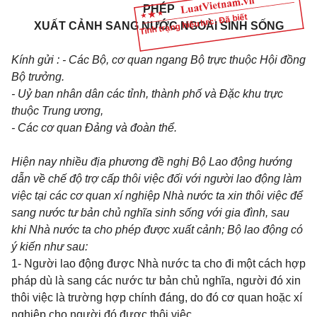
PHÉP
Tình trạng hiệu lực: Đã biết
XUẤT CẢNH SANG NƯỚC NGOÀI SINH SỐNG
Kính gửi : - Các Bộ, cơ quan ngang Bộ trực thuộc Hội đồng
Bộ trưởng.
- Uỷ ban nhân dân các tỉnh, thành phố và Đặc khu trực
thuộc Trung ương,
- Các cơ quan Đảng và đoàn thể.
Hiện nay nhiều địa phương đề nghị Bộ Lao động hướng
dẫn về chế độ trợ cấp thôi việc đối với người lao động
làm
việc tại các cơ quan xí nghiệp Nhà nước ta xin thôi việc để
sang nước tư bản chủ nghĩa sinh sống với gia đình, sau
khi Nhà nước ta cho phép được xuất cảnh; Bộ lao động có
ý kiến như sau:
1- Người lao động được Nhà nước ta cho đi một cách hợp
pháp dù là sang các nước tư bản chủ nghĩa, người đó xin
thôi việc là trường hợp chính đáng, do đó cơ quan hoặc xí
nghiệp cho người đó được thôi việc.