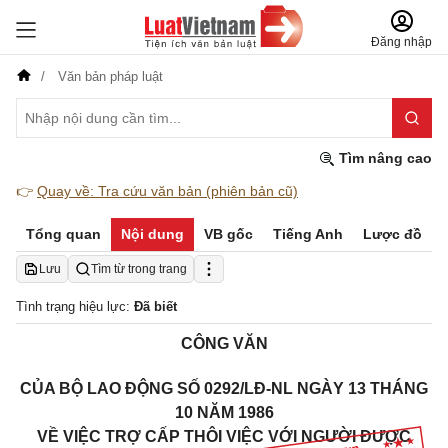
Đăng nhập
Văn bản pháp luật
Tìm nâng cao
👉
Quay về: Tra cứu văn bản (phiên bản cũ)
Tổng quan
Nội dung
VB gốc
Tiếng Anh
Lược đồ
Lưu
Tìm từ trong trang
Tình trạng hiệu lực:
Đã biết
CÔNG VĂN
CỦA BỘ LAO ĐỘNG SỐ 0292/LĐ-NL NGÀY 13 THÁNG
10 NĂM 1986
VỀ VIỆC TRỢ
CẤP
THÔI VIỆC VỚI NGƯỜI ĐƯỢC