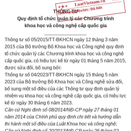
Tình trạng hiệu lực: Đã biết
THÔNG TƯ
Quy định tổ chức quản lý các Chương trình
khoa học và công nghệ cấp quốc gia
________________
Thông tư số
05/2015/TT-BKHCN
ngày 12 tháng 3 năm
2015 của Bộ trưởng Bộ Khoa học và Công nghệ quy định
tổ chức quản lý các Chương trình khoa học và công nghệ
cấp quốc gia, có hiệu lực kể từ ngày 01 tháng 5 năm 2015,
được sửa đổi, bổ sung bởi:
Thông tư số
04/2023/TT-BKHCN
ngày 15 tháng 5 năm
2023 của Bộ trưởng Bộ Khoa học và Công nghệ sửa đổi,
bổ sung một số điều của các Thông tư quy định quản lý
nhiệm vụ khoa học và công nghệ cấp quốc gia, có hiệu lực
kể từ ngày 30 tháng 6 năm 2023.
Căn cứ Nghị định số
08/2014/NĐ-CP
ngày 27 tháng 01
năm 2014 của Chính phủ quy định chi tiết và hướng dẫn
thi hành một số điều của Luật Khoa học và công nghệ;
Căn cứ Nghị định số
20/2013/NĐ-CP
ngày 26 tháng 02