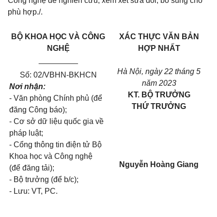
Công nghệ để nghiên cứu, xem xét sửa đổi, bổ sung cho
phù hợp./.
BỘ KHOA HỌC VÀ CÔNG
XÁC THỰC VĂN BẢN
NGHỆ
HỢP NHẤT
_________
Hà Nội, ngày 22 tháng 5
Số: 02/VBHN-BKHCN
năm 2023
Nơi nhận:
KT. BỘ TRƯỞNG
- Văn phòng Chính phủ (để
THỨ TRƯỞNG
đăng Công báo);
- Cơ sở dữ liệu quốc gia về
pháp luật;
- Cổng thông tin điện tử Bộ
Khoa học và Công nghệ
Nguyễn Hoàng Giang
(để đăng tải);
- Bộ trưởng (để b/c);
- Lưu: VT, PC.