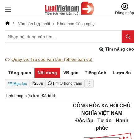
Đăng nhập
Văn bản hợp nhất
Khoa học-Công nghệ
Tìm nâng cao
👉
Quay về: Tra cứu văn bản (phiên bản cũ)
Tổng quan
Nội dung
VB gốc
Tiếng Anh
Lược đồ
Lưu
Tìm từ trong trang
Mục lục
Tình trạng hiệu lực:
Đã biết
CỘNG HÒA XÃ HỘI CHỦ
NGHĨA VIỆT NAM
Độc lập - Tự do - Hạnh
phúc
_____________