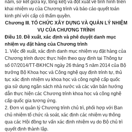
năm, sơ kết giữa kỳ, tổng kết) và đột xuất về tình hình triển
khai nhiệm vụ của Chương trình và báo cáo quyết toán
kinh phí với cấp có thẩm quyền.
Chương III. TỔ CHỨC XÂY DỰNG VÀ QUẢN LÝ NHIỆM
VỤ CỦA CHƯƠNG TRÌNH
Điều 10. Đề xuất, xác định và phê duyệt danh mục
nhiệm vụ đặt hàng của Chương trình
1. Việc đề xuất, xác định danh mục nhiệm vụ đặt hàng của
Chương trình được thực hiện theo quy định tại Thông tư
số
07/2014/TT-BKHCN
ngày 26 tháng 5 năm 2014 của Bộ
trưởng Bộ Khoa học và Công nghệ quy định trình tự, thủ
tục xác định nhiệm vụ khoa học và công nghệ cấp quốc
gia sử dụng ngân sách nhà nước và các văn bản hướng
dẫn thực hiện các Chương trình khoa học và công nghệ
cấp quốc gia tương ứng.
2. Đơn vị quản lý Chương trình chủ trì, phối hợp với Ban
chủ nhiệm tổ chức rà soát, xác định các nhiệm vụ thông
qua các Hội đồng tư vấn xác định nhiệm vụ do Bộ chủ trì
quyết định thành lập.