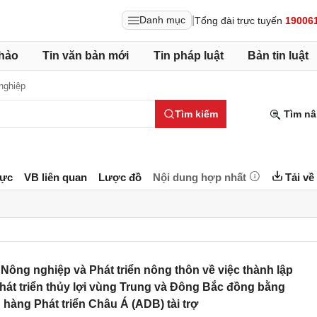
|
Danh mục
Tổng đài trực tuyến
19006
hảo
Tin văn bản mới
Tin pháp luật
Bản tin luật
nghiệp
Tìm kiếm
Tìm nâ
lực
VB liên quan
Lược đồ
Nội dung hợp nhất
Tải về
ng nghiệp và Phát triển nông thôn về việc thành lập
hát triển thủy lợi vùng Trung và Đông Bắc đồng bằng
àng Phát triển Châu Á (ADB) tài trợ