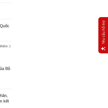
 Quốc
 thêm
Yêu
cầu
hỗ trợ
của Bộ
hăn,
m kết