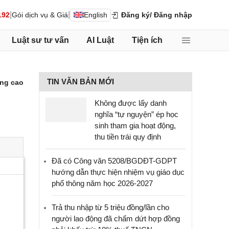
|
|
192
Gói dịch vụ & Giá
English
Đăng ký
/ Đăng nhập
Luật sư tư vấn
AI Luật
Tiện ích
TIN VĂN BẢN MỚI
ng cao
Không được lấy danh
nghĩa “tự nguyện” ép học
sinh tham gia hoạt động,
thu tiền trái quy định
Đã có Công văn 5208/BGDĐT-GDPT
hướng dẫn thực hiện nhiệm vụ giáo dục
phổ thông năm học 2026-2027
Trả thu nhập từ 5 triệu đồng/lần cho
người lao động đã chấm dứt hợp đồng