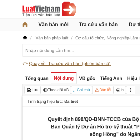
Văn bản mới
Tra cứu văn bản
Dự t
Văn bản pháp luật
Cơ cấu tổ chức,
Nông nghiệp-Lâm 
👉
Quay về: Tra cứu văn bản (phiên bản cũ)
Nội dung
Tổng quan
VB gốc
Tiếng Anh
Hiệu 
Lưu
Theo dõi VB
Ghi chú
Báo lỗi
In
Tình trạng hiệu lực:
Đã biết
Quyết định 898/QĐ-BNN-TCCB của Bộ Nô
Ban Quản lý Dự án Hỗ trợ kỹ thuật "P
sông Hồng" do Ngân h