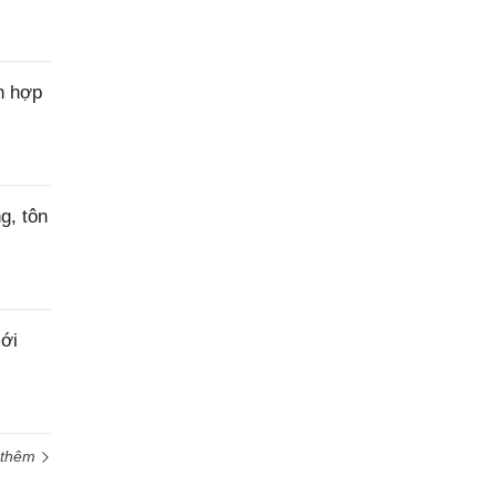
n hợp
g, tôn
ới
 thêm