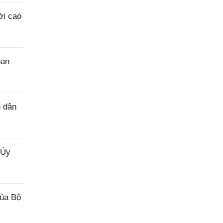
ời cao
ban
n dân
 Ủy
của Bộ