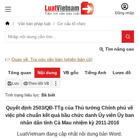
Đăng nhập
Văn bản pháp luật
Cơ cấu tổ chức
Tìm nâng cao
👉
Quay về: Tra cứu văn bản (phiên bản cũ)
Tổng quan
Nội dung
VB gốc
Tiếng Anh
Lược đồ
Lưu
Theo dõi VB
Tình trạng hiệu lực:
Đã biết
Quyết định 2503/QĐ-TTg của Thủ tướng Chính phủ về
việc phê chuẩn kết quả bầu chức danh Ủy viên Ủy ban
nhân dân tỉnh Cà Mau nhiệm kỳ 2011-2016
LuatVietnam đang cập nhật nội dung bản Word.