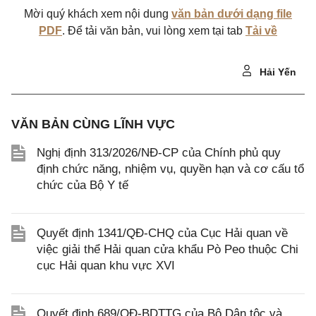
Mời quý khách xem nội dung
văn bản dưới dạng file
PDF
. Để tải văn bản, vui lòng xem tại tab
Tải về
Hải Yến
VĂN BẢN CÙNG LĨNH VỰC
Nghị định 313/2026/NĐ-CP của Chính phủ quy
định chức năng, nhiệm vụ, quyền hạn và cơ cấu tổ
chức của Bộ Y tế
Quyết định 1341/QĐ-CHQ của Cục Hải quan về
việc giải thể Hải quan cửa khẩu Pò Peo thuộc Chi
cục Hải quan khu vực XVI
Quyết định 689/QĐ-BDTTG của Bộ Dân tộc và