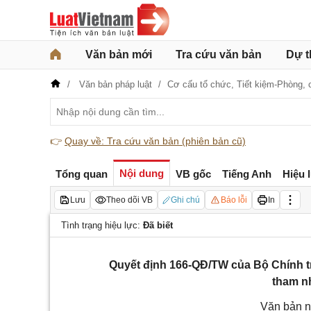
Văn bản mới
Tra cứu văn bản
Dự t
Văn bản pháp luật
Cơ cấu tổ chức,
Tiết kiệm-Phòng, 
👉
Quay về: Tra cứu văn bản (phiên bản cũ)
Nội dung
Tổng quan
VB gốc
Tiếng Anh
Hiệu 
Lưu
Theo dõi VB
Ghi chú
Báo lỗi
In
Tình trạng hiệu lực:
Đã biết
Quyết định 166-QĐ/TW của Bộ Chính t
tham nh
Văn bản n