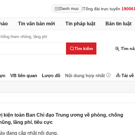
|
Danh mục
Tổng đài trực tuyến
19006
hảo
Tin văn bản mới
Tin pháp luật
Bản tin luật
chống tham nhũng, lãng phí
Tìm kiếm
Tìm nâ
lực
VB liên quan
Lược đồ
Nội dung hợp nhất
Tải về
rị kiện toàn Ban Chỉ đạo Trung ương về phòng, chống
ũng, lãng phí, tiêu cực
ày đang cập nhật nội dung.