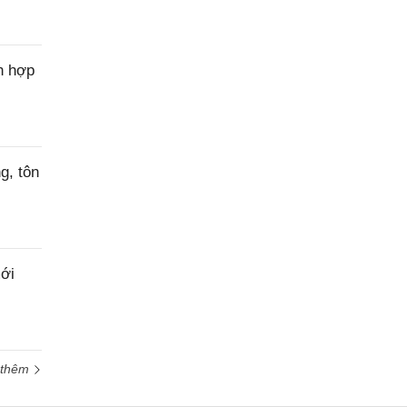
n hợp
g, tôn
ới
 thêm