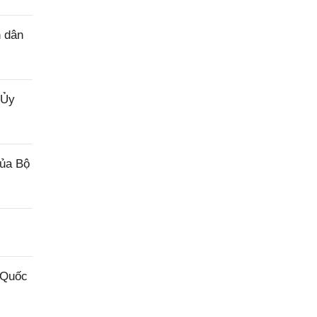
n dân
 Ủy
của Bộ
 Quốc