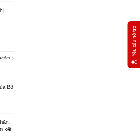
hị
 thêm
Yêu
cầu
hỗ trợ
của Bộ
hăn,
m kết