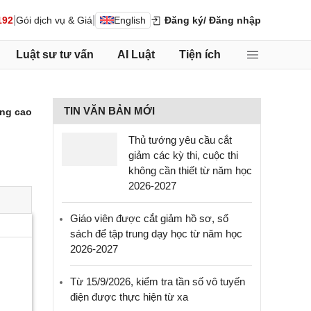
|
|
192
Gói dịch vụ & Giá
English
Đăng ký
/ Đăng nhập
Luật sư tư vấn
AI Luật
Tiện ích
TIN VĂN BẢN MỚI
ng cao
Thủ tướng yêu cầu cắt
giảm các kỳ thi, cuộc thi
không cần thiết từ năm học
2026-2027
Giáo viên được cắt giảm hồ sơ, sổ
sách để tập trung dạy học từ năm học
2026-2027
Từ 15/9/2026, kiểm tra tần số vô tuyến
điện được thực hiện từ xa