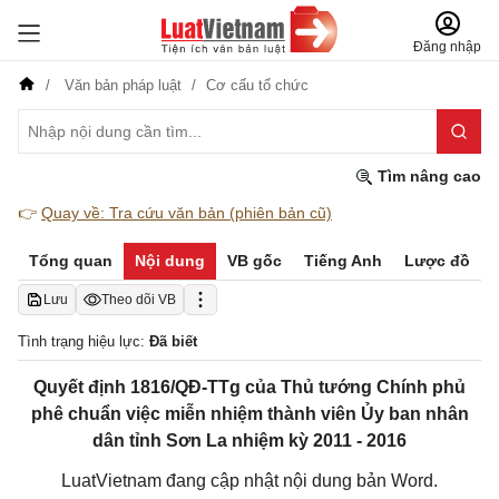
Đăng nhập
Văn bản pháp luật
Cơ cấu tổ chức
Tìm nâng cao
👉
Quay về: Tra cứu văn bản (phiên bản cũ)
Tổng quan
Nội dung
VB gốc
Tiếng Anh
Lược đồ
Lưu
Theo dõi VB
Tình trạng hiệu lực:
Đã biết
Quyết định 1816/QĐ-TTg của Thủ tướng Chính phủ
phê chuẩn việc miễn nhiệm thành viên Ủy ban nhân
dân tỉnh Sơn La nhiệm kỳ 2011 - 2016
LuatVietnam đang cập nhật nội dung bản Word.